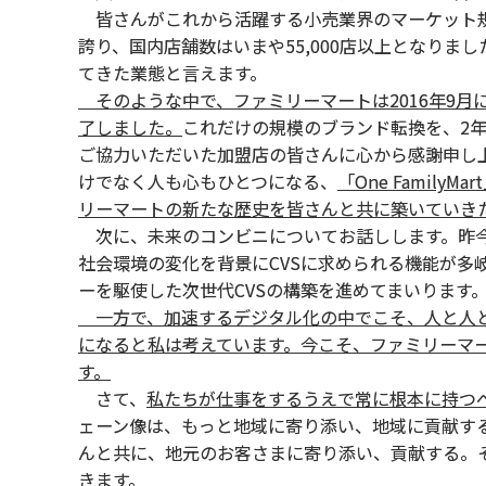
皆さんがこれから活躍する小売業界のマーケット規模
誇り、国内店舗数はいまや55,000店以上となりま
てきた業態と言えます。
そのような中で、ファミリーマートは2016年9月に
了しました。
これだけの規模のブランド転換を、2
ご協力いただいた加盟店の皆さんに心から感謝申し
けでなく人も心もひとつになる、
「One Famil
リーマートの新たな歴史を皆さんと共に築いていき
次に、未来のコンビニについてお話しします。昨今
社会環境の変化を背景にCVSに求められる機能が多
ーを駆使した次世代CVSの構築を進めてまいります
一方で、加速するデジタル化の中でこそ、人と人と
になると私は考えています。今こそ、ファミリーマ
す。
さて、
私たちが仕事をするうえで常に根本に持つ
ェーン像は、もっと地域に寄り添い、地域に貢献す
んと共に、地元のお客さまに寄り添い、貢献する。その
きます。