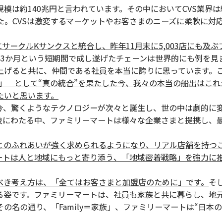
は約140兆円と言われています。その中においてCVS業界は
した。CVSは激変するマーケットやお客さまのニーズに柔軟に対
サークルKサンクスと統合し、昨年11月末に5,003店にも及
年3か月という短期間で成し遂げたチェーンは世界的にも例を見
上げると共に、仲間である社員を本当に誇りに思っています。
yMart」 として“真の統合”を果たした今、我々の本当の船出は
たいと思います。
、驚くようなテクノロジーが次々と誕生し、世の中は劇的に
岐にわたる中、ファミリーマートは様々な企業さまと提携し、
。
のふれあいが強く求められるようになり、リアル店舗を持つ
ートは人と地域にもっと寄り添う、「地域密着戦略」を強力に
べき考え方は、「全てはお客さまと加盟店のために」です。
そ
る姿です。ファミリーマートは、社員も家族と共に暮らし、地
名の通り、「Family＝家族」、ファミリーマートは“日本の