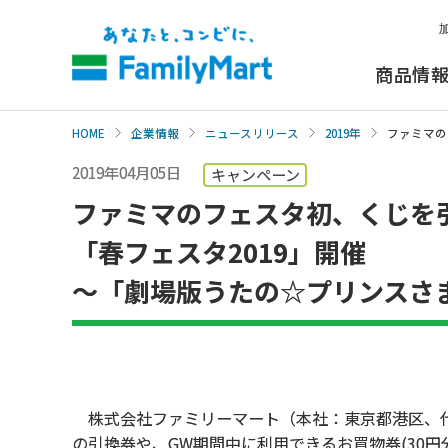
本
文
へ
商品情
HOME
企業情報
ニュースリリース
2019年
ファミマの
2019年04月05日
キャンペーン
ファミマのフェスタ初、くじを引
「春フェスタ2019」開催
～「劇場版うたの☆プリンスさま
株式会社ファミリーマート（本社：東京都港区、代表
の引換券や、GW期間中に利用できるお買物券(30円分