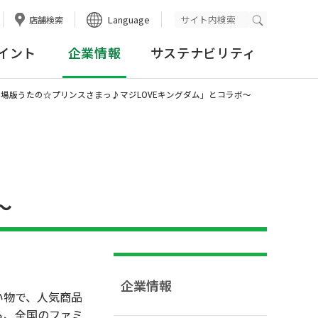
Language
店舗検索
検索実行
イント
企業情報
サステナビリティ
劇場版うたの☆プリンスさまっ♪マジLOVEキングダム」とコラボ～
～
企業情報
い物で、人気商品
から、全国のファミ