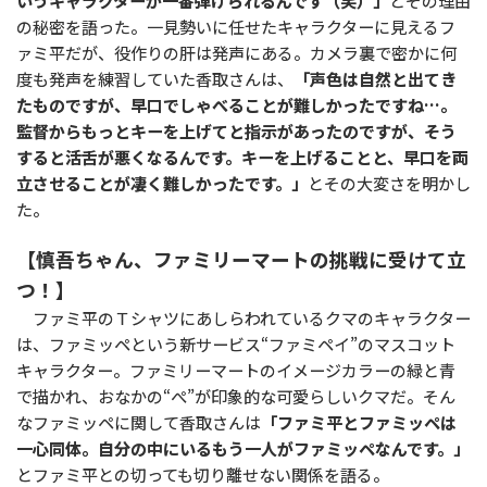
いうキャラクターが一番弾けられるんです（笑）」
とその理由
の秘密を語った。一見勢いに任せたキャラクターに見えるフ
ァミ平だが、役作りの肝は発声にある。カメラ裏で密かに何
度も発声を練習していた香取さんは、
「声色は自然と出てき
たものですが、早口でしゃべることが難しかったですね…。
監督からもっとキーを上げてと指示があったのですが、そう
すると活舌が悪くなるんです。キーを上げることと、早口を両
立させることが凄く難しかったです。」
とその大変さを明かし
た。
【慎吾ちゃん、ファミリーマートの挑戦に受けて立
つ！】
ファミ平のＴシャツにあしらわれているクマのキャラクター
は、ファミッペという新サービス“ファミペイ”のマスコット
キャラクター。ファミリーマートのイメージカラーの緑と青
で描かれ、おなかの“ぺ”が印象的な可愛らしいクマだ。そん
なファミッペに関して香取さんは
「ファミ平とファミッペは
一心同体。自分の中にいるもう一人がファミッペなんです。」
とファミ平との切っても切り離せない関係を語る。