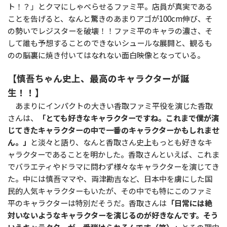
ト！？」とクマにしゃべらせるファミ平。店員が真実である
ことを告げると、なんと驚きのあまりアゴが100cm伸び、そ
の勢いでレジスターを破壊！！ファミ平のキャラの濃さ、そ
して誰も予想することのできないシュールな展開と、観るも
のの脳裏に焼き付いてはなれない面白映像となっている。
【慎吾ちゃん史上、最高のキャラクターが誕
生！！】
あまりにインパクトの大きい香取ファミ平役を演じた香取
さんは、
「とても好きなキャラクターですね。これまで僕が演
じてきたキャラクターの中で一番のキャラクターかもしれませ
ん。」
と淡々と語り、なんと香取さん史上もっとも好きなキ
ャラクターであることを明かした。香取さんといえば、これま
でバラエティやドラマに問わず様々なキャラクターを演じてき
た。中には慎吾ママや、両津勘吉など、日本中を虜にした国
民的人気キャラクターもいたが、その中でも特にこのファミ
平のキャラクターは特別だそうだ。香取さんは
「日常には絶
対いないようなキャラクターを演じるのが好きなんです。そう