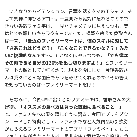
いきなりのハイテンション、言葉を話すクマのＴシャツ、そ
して異様に伸びるアゴ…。一度見たら絶対に忘れることので
きない香取ファミ平は、一見ハチャメチャに見えつつも、実
はとても難しいキャラクターであった。撮影を終えた香取さん
は一言、
「最近のファミリーマートは、僕のスキルに対して
『さあこれはどうだ？』『こんなことできるかな？？』みた
いに挑戦的なんです…。」
と軽くぼやきつつも、
「でも僕は
その時できる自分の120％を出し切りますよ！」
とファミリー
マートの顔として力強く語り、現場を後にした。今後香取さ
んは我々にどんな面白キャラをみせてくれるのか？その答え
を知っているのは…ファミリーマートだけ！
ちなみに、今回CMに出てきたファミチキは、香取さんの大
好物。
「オススメの食べ方は買った直後に食べること！」
と、ファミチキへの愛を嬉しそうに語る。今回アプリをダウ
ンロードした特典として、ファミチキなど人気商品の引換券
がもらえるファミリーマートのアプリ「ファミペイ」。もし
ファミチキが当たった人は、是非お店で受け取った直後に食