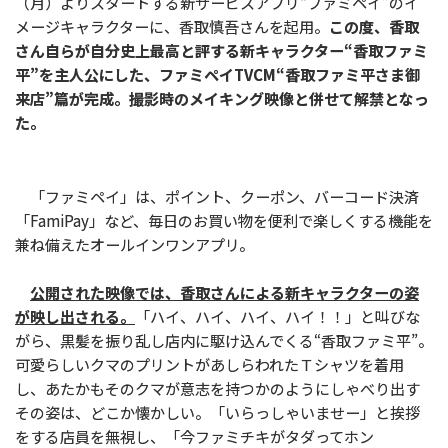
（月）よりスタートする新サービスアプリ“ファミペイ”のイ
メージキャラクターに、香取慎吾さんを起用。
この度、香取
さん自らが自分史上最高と評する新キャラクター“香取ファミ
平”を主人公にした、ファミペイTVCM“香取ファミ平さま御
来店”篇が完成。撮影時のメイキング映像と併せて解禁となっ
た。
「ファミペイ」は、ポイント、クーポン、バーコード決済
「FamiPay」など、毎日のお買い物を便利で楽しくする機能を
兼ね備えたオールインワンアプリ。
公開された映像では、香取さんによる新キャラクターの姿
が映し出される。
「ハイ、ハイ、ハイ、ハイ！！」と叫びな
がら、黒髪を振り乱し店内に駆け込んでくる“香取ファミ平”。
可愛らしいクマのプリントがあしらわれたＴシャツを着用
し、あたかもそのクマが意志を持つかのようにしゃべり出す
その姿は、どこか懐かしい。「いらっしゃいませー」と挨拶
をする店員を無視し、「今ファミチキがタダってホン