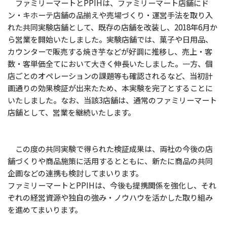
ファミリーマートとPPIHは、ファミリーマート店舗にド
ン・キホーテ店舗の品揃えや売場づくり・運営手法を取り入
れた共同実験店舗として、既存の店舗を改装し、2018年6月か
ら営業を開始いたしました。実験店舗では、菓子や日用品、
カウンターで販売する焼き芋などが好調に推移し、売上・客
数・客単価全てにおいて大きく伸長いたしました。一方、個
店ごとのオペレーションの課題等も確認されるなど、当初計
画通りの効果検証が出来たため、本実験を完了とすることに
いたしました。なお、当該3店舗は、通常のファミリーマート
店舗として、営業を継続いたします。
この度の共同実験で得られた検証成果は、両社の今後の店
舗づくりや商品施策に活用するとともに、新たに商品の共同
企画などの連携も検討してまいります。
ファミリーマートとPPIHは、今後も提携関係を強化し、それ
ぞれの経営資源や独自の強み・ノウハウを活かした取り組み
を進めてまいります。