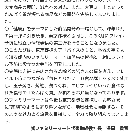
大麦商品の展開、減塩への対応、また、大豆ミートといった
たんぱく質が摂れる商品などの開発を実施してまいりまし
た。
〇「健康」をテーマにした商品開発の一環として、昨年10月
の第一弾に引き続き、東京都様と協同し、この3月にフレイル
予防に役立つ情報発信の第二弾を行うこととなりました。
〇このたびは、東京都様のアドバイスのもと、地域の事をよ
く知る都内のファミリーマート加盟店の皆様と一緒にフレイ
ル予防に役立つお弁当を開発しました。
〇実際に店舗に来店される高齢者の皆さまの事を考え、フレ
イル予防につながる「毎日とりたい１０食品群」をすべて使用
し、玉子焼き、焼鮭、鶏つくね、エビフライといった食べな
れた食材で「たんぱく質」が摂れるお弁当となっております。
〇ファミリーマートは今後も東京都様と連携し、お客さま
に"家族"のように寄り添いながら、地域社会に貢献する。そ
のような魅力ある企業を目指して、全力で取り組んでまいりま
す。
㈱ファミリーマート代表取締役社長 澤田 貴司