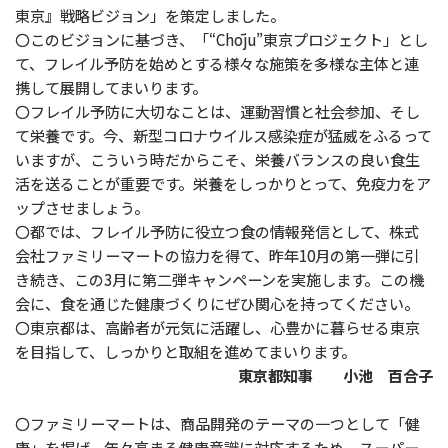
東京』戦略ビジョン」を策定しました。
〇このビジョンに基づき、「“Chōju”東京プロジェクト」とし
て、フレイル予防を始めとする様々な施策を多様な主体と連
携して展開してまいります。
〇フレイル予防に大切なことは、運動習慣と社会参加、そし
て栄養です。今、新型コロナウイルス感染症が猛威をふるって
いますが、こういう時だからこそ、栄養バランスの良い食生
活を送ることが重要です。栄養をしっかりとって、免疫力をア
ップさせましょう。
〇都では、フレイル予防に役立つ食の情報発信として、株式
会社ファミリーマートの協力を得て、昨年10月の第一弾に引
き続き、この3月に第二弾キャンペーンを実施します。この機
会に、食を通じた健康づくりにぜひ関心を持ってください。
〇東京都は、高齢者が元気に活躍し、心豊かに暮らせる東京
を目指して、しっかりと取組を進めてまいります。
東京都知事 小池 百合子
〇ファミリーマートは、商品開発のテーマの一つとして「健
康」を掲げ、年々高まる健康意識に対応するため、スーパー