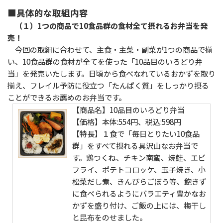
■具体的な取組内容
（１）1つの商品で10食品群の食材全て摂れるお弁当を発
売！
今回の取組に合わせて、主食・主菜・副菜が1つの商品で揃
い、10食品群の食材が全てを使った「10品目のいろどり弁
当」を発売いたします。日頃から食べなれているおかずを取り
揃え、フレイル予防に役立つ「たんぱく質」をしっかり摂る
ことができるお薦めのお弁当です。
【商品名】10品目のいろどり弁当
【価格】本体:554円、税込:598円
【特長】１食で「毎日とりたい10食品
群」をすべて摂れる具沢山なお弁当で
す。鶏つくね、チキン南蛮、焼鮭、エビ
フライ、ポテトコロッケ、玉子焼き、小
松菜だし煮、きんぴらごぼう等、飽きず
に食べられるようにバラエティ豊かなお
かずを盛り付け、ご飯の上には、梅干し
と昆布をのせました。