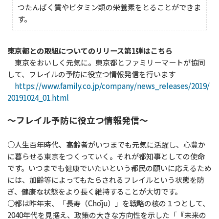
つたんぱく質やビタミン類の栄養素をとることができま
す。
東京都との取組についてのリリース第1弾はこちら
東京をおいしく元気に。東京都とファミリーマートが協同
して、フレイルの予防に役立つ情報発信を行います
https://www.family.co.jp/company/news_releases/2019/
20191024_01.html
～フレイル予防に役立つ情報発信～
○人生百年時代、高齢者がいつまでも元気に活躍し、心豊か
に暮らせる東京をつくっていく。それが都知事としての使命
です。いつまでも健康でいたいという都民の願いに応えるため
には、加齢等によってもたらされるフレイルという状態を防
ぎ、健康な状態をより長く維持することが大切です。
○都は昨年末、「長寿（Chōju）」を戦略の核の１つとして、
2040年代を見据え、政策の大きな方向性を示した「『未来の