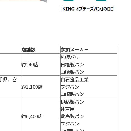
店舗数
参加メーカー
札幌パリ
約240店
日糧製パン
山崎製パン
手県、宮
白石食品工業
約1,100店
フジパン
山崎製パン
伊藤製パン
神戸屋
約6,400店
敷島製パン
フジパン
山崎製パン