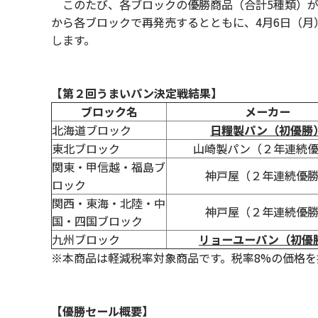
このたび、各ブロックの優勝商品（合計5種類）が
から各ブロックで再発売するとともに、4月6日（月
します。
【第２回うまいパン決定戦結果】
ブロック名
メーカー
北海道ブロック
日糧製パン（初優勝
東北ブロック
山崎製パン（２年連続
関東・甲信越・福島ブ
神戸屋（２年連続優
ロック
関西・東海・北陸・中
神戸屋（２年連続優
国・四国ブロック
九州ブロック
リョーユーパン（初優
※本商品は軽減税率対象商品です。税率8%の価格を
【優勝セール概要】