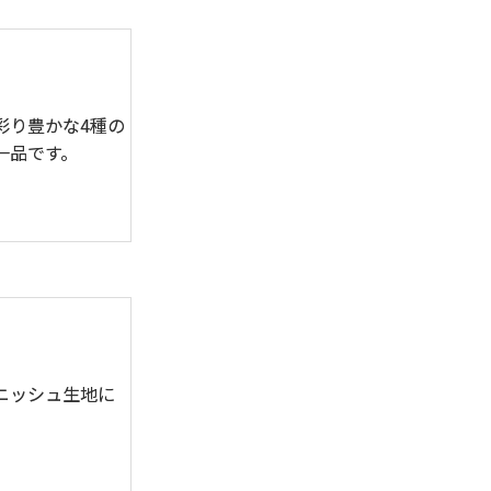
彩り豊かな4種の
一品です。
ニッシュ生地に