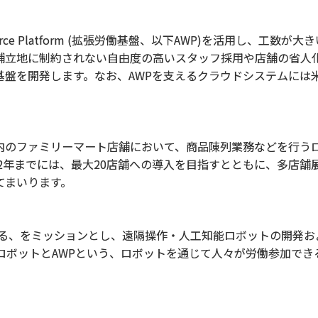
orce Platform (拡張労働基盤、以下AWP)を活用し、工数が
舗立地に制約されない自由度の高いスタッフ採用や店舗の省人
開発します。なお、AWPを支えるクラウドシステムには米Micr
のファミリーマート店舗において、商品陳列業務などを行うロ
22年までには、最大20店舗への導入を目指すとともに、多店舗
てまいります。
る、をミッションとし、遠隔操作・人工知能ロボットの開発お
ロボットとAWPという、ロボットを通じて人々が労働参加でき