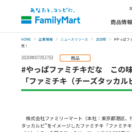
本
文
へ
商品情
HOME
企業情報
ニュースリリース
2020年
#やっぱフ
売！
2020年07月27日
商品
#やっぱファミチキだな この
「ファミチキ（チーズタッカルビ
株式会社ファミリーマート（本社：東京都港区、代
タッカルビ”をイメージしたファミチキ「ファミチキ（チ