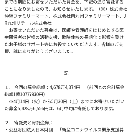
までの期間にお寄せいただいた募金を、下記の通り寄託する
ことになりましたので、お知らせいたします。（※）株式会社
沖縄ファミリーマート、株式会社南九州ファミリーマート、J
R九州リテール株式会社
お寄せいただいた募金は、医師や看護師をはじめとする医
療関係者の皆様の活動支援、臨時休校の長期化で影響を受け
たお子様のサポート等にお役立ていただきます。皆様のご支
援、誠にありがとうございました。
記
１. 今回の募金総額：4,678万4,374円 （前回との合計募金
総額1億107万930円）
※4月14日（火）から5月30日（土）までにお寄せいただい
た募金5,428万6,556円は、6月中旬に寄託しております。
２. 寄託先と寄託金額：
・公益財団法人日本財団 「新型コロナウイルス緊急支援募