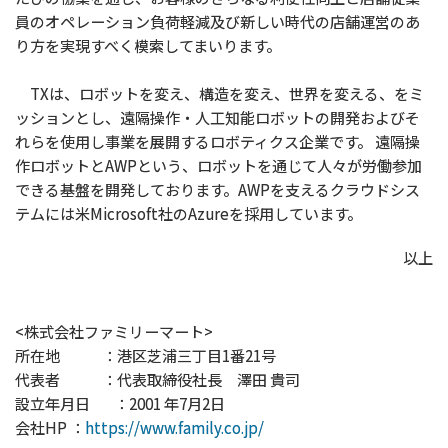
員のオペレーション負荷軽減及び新しい時代の店舗運営のあ
り方を実現すべく模索してまいります。
TXは、ロボットを変え、構造を変え、世界を変える、をミ
ッションとし、遠隔操作・人工知能ロボットの開発およびそ
れらを使用し事業を展開するロボティクス企業です。 遠隔操
作ロボットとAWPという、ロボットを通じて人々が労働参加
できる基盤を開発しております。AWPを支えるクラウドシス
テムには米Microsoft社のAzureを採用しています。
以上
<株式会社ファミリーマート>
所在地 ：港区芝浦三丁目1番21号
代表者 ：代表取締役社長 澤田 貴司
設立年月日 ：2001 年7月2日
会社HP ：
https://www.family.co.jp/