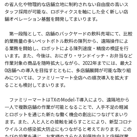
の省人化や物理的な店舗立地に制約されない自由度の高いス
タッフ採用が可能な、ロボティクスを軸にした全く新しい店
舗オペレーション基盤を開発してまいります。
第一段階として、店舗のバックヤードの飲料売場にて、比較
的業務量の多いペットボトル飲料の陳列から、遠隔操作によ
る業務を開始し、ロボットによる陳列速度・精度の検証を行
います。また、今後は、おにぎり・サンドイッチ・お弁当など
作業対象の商品を随時拡大しながら、2022年までには、最大2
0店舗への導入を目指すとともに、多店舗展開が可能な取り組
みについては、ファミリーマート全店への順次導入を拡大す
ることも検討してまいります。
ファミリーマートはTXのModel-T導入により、遠隔地から
一人で複数店舗の作業が可能となることで、人手不足の軽減
とロボットを通じた新たな働く機会の創出につなげてまいり
ます。また、人と人との接触を減らすことにより、新型コロナ
ウイルスの感染拡大防止にもつながると考えております。この
たびの協業を通じ、お客様のさらなる利便性向上と店舗従業