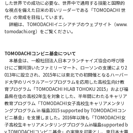
した世界での成功に必要な、世界中で通用する技能と国際的
な視点を備えた日米の若いリーダーである「TOMODACHI 世
代」の育成を目指しています。
詳細は、TOMODACHIイニシアチブのウェブサイト（www.
tomodachi.org）をご覧ください。
TOMODACHIコンビニ基金について
本基金は、一般社団法人日本フランチャイズ協会の呼び掛
けにご賛同頂いたファミリーマート、ローソンの支援により2
013年に設立され、2015年には東北での初開催となるハーバー
ド大学のリベラルアーツプログラムを応用した高校生向け教
育プログラム「TOMODACHI HLAB TOHOKU 2015」および福
島県在住の高校2年生を対象とした、半年間にわたるキャリア
教育プログラム「TOMODACHI女子高校生キャリアメンタリ
ングプログラム in 福島2015 supported by TOMODACHIコン
ビニ基金」を支援しました。2016年以降も「TOMODACHI女
子高校生キャリアメンタリングプログラムin福島supported b
y TOMODACHIコンビニ基金」の実施を可能とし、東日本大震