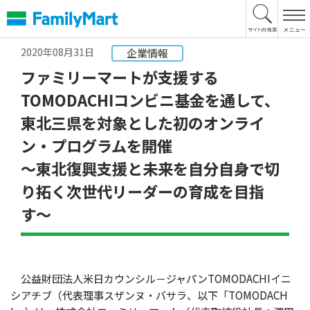
本
文
へ
2020年08月31日
企業情報
ファミリーマートが支援する
TOMODACHIコンビニ基金を通して、
東北三県を対象とした初のオンライ
ン・プログラムを開催
〜東北復興支援と未来を自分自身で切
り拓く次世代リーダーの育成を目指
す〜
公益財団法人米日カウンシル－ジャパンTOMODACHIイニ
シアチブ（代表理事スザンヌ・バサラ、以下「TOMODACH