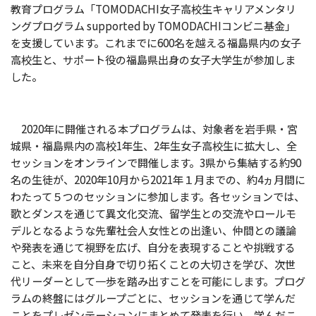
教育プログラム「TOMODACHI女子高校生キャリアメンタリ
ングプログラム supported by TOMODACHIコンビニ基金」
を支援しています。これまでに600名を越える福島県内の女子
高校生と、サポート役の福島県出身の女子大学生が参加しま
した。
2020年に開催される本プログラムは、対象者を岩手県・宮
城県・福島県内の高校1年生、2年生女子高校生に拡大し、全
セッションをオンラインで開催します。3県から集結する約90
名の生徒が、2020年10月から2021年１月までの、約4ヵ月間に
わたって５つのセッションに参加します。各セッションでは、
歌とダンスを通じて異文化交流、留学生との交流やロールモ
デルとなるような先輩社会人女性との出逢い、仲間との議論
や発表を通じて視野を広げ、自分を表現することや挑戦する
こと、未来を自分自身で切り拓くことの大切さを学び、次世
代リーダーとして一歩を踏み出すことを可能にします。プログ
ラムの終盤にはグループごとに、セッションを通じて学んだ
ことをプレゼンテーションにまとめて発表を行い、学んだこ