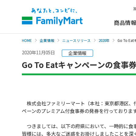
本
文
へ
商品情
HOME
企業情報
ニュースリリース
2020年
Go To 
2020年11月05日
企業情報
Go To Eatキャンペーンの食
株式会社ファミリーマート（本社：東京都港区、代表取
ペーンのプレミアム付食事券の発券を行っておりま
つきましては、以下の府県において、一時的に食事
皆様には、多大なご迷惑をお掛けしましたことを深