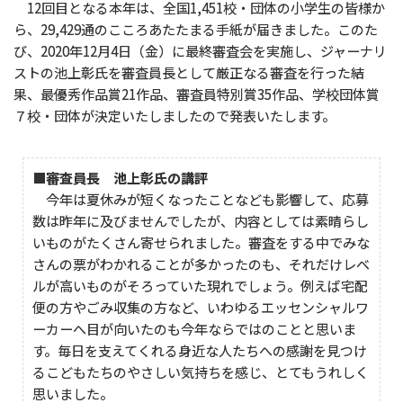
12回目となる本年は、全国1,451校・団体の小学生の皆様か
ら、29,429通のこころあたたまる手紙が届きました。このた
び、2020年12月4日（金）に最終審査会を実施し、ジャーナリ
ストの池上彰氏を審査員長として厳正なる審査を行った結
果、最優秀作品賞21作品、審査員特別賞35作品、学校団体賞
７校・団体が決定いたしましたので発表いたします。
■審査員長 池上彰氏の講評
今年は夏休みが短くなったことなども影響して、応募
数は昨年に及びませんでしたが、内容としては素晴らし
いものがたくさん寄せられました。審査をする中でみな
さんの票がわかれることが多かったのも、それだけレベ
ルが高いものがそろっていた現れでしょう。例えば宅配
便の方やごみ収集の方など、いわゆるエッセンシャルワ
ーカーへ目が向いたのも今年ならではのことと思いま
す。毎日を支えてくれる身近な人たちへの感謝を見つけ
るこどもたちのやさしい気持ちを感じ、とてもうれしく
思いました。