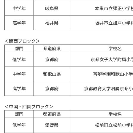
中学年
岐阜県
本巣市立弾正小学
高学年
福井県
坂井市立加戸小学
＜関西ブロック＞
部門
都道府県
学校名
低学年
京都府
京都女子大学附属小
中学年
和歌山県
智辯学園和歌山小学
高学年
京都府
京都教育大学附属京都小
＜中国・四国ブロック＞
部門
都道府県
学校名
低学年
愛媛県
松前町立松前小学