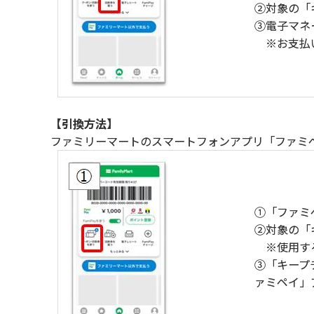
②対象の「
③電子マネー
※お支払い
【引換方法】
ファミリーマートのスマートフォンアプリ「ファミ
①「ファミ
②対象の「
※使用する
③「キープ
ァミペイ」