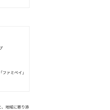
プ
。
「ファミペイ」
と、地域に寄り添