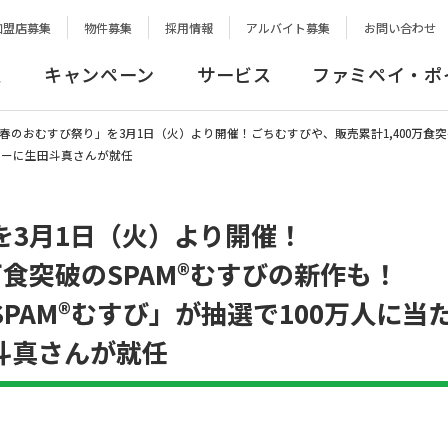
加盟店募集
物件募集
採用情報
アルバイト募集
お問い合わせ
報
キャンペーン
サービス
ファミペイ・ポ
春のおむすび祭り」を3月1日（火）より開催！ごちむすびや、販売累計1,400万食突
ターに生田斗真さんが就任
を3月1日（火）より開催！
万食突破のSPAM®むすびの新作も！
PAM®むすび」が抽選で100万人に当
斗真さんが就任