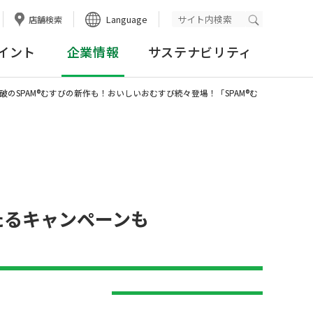
Language
店舗検索
検索実行
イント
企業情報
サステナビリティ
破のSPAM®むすびの新作も！おいしいおむすび続々登場！「SPAM®む
たるキャンペーンも