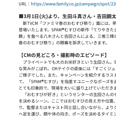
URL：
https://www.family.co.jp/campaign/spot/2
■3月1日(火)より、生田斗真さん・吉田鋼
新TVCM「ファミマ春のおむすび祭り」篇には、
登場いたします。SPAM®むすびの新作「てりやき
豚」を食べる八木さんと吉田さんによる、三者三様
春のおむすび祭り」の開幕を訴求していきます。
【CMの見どころ・撮影時のエピソード】
プライベートでも大のお米好きという生田さん。S
な笑みがこぼれ、OKテイクの直後には「すごくジ
ご様子でした。また、キャンペーンを紹介するラス
て、「SPAM®むすび」を指差すユニークなポーズ
とても印象的で、現場を大いに盛り上げていただき
「おむすびが好き」というセンターの生田さんのセ
を決めるシーン。ここではおむすびの見え方や位置
り、監督またはキャスト同士話し合いながら、より
へ足を運び、顔や体の向き、ポーズを決めるタイミン