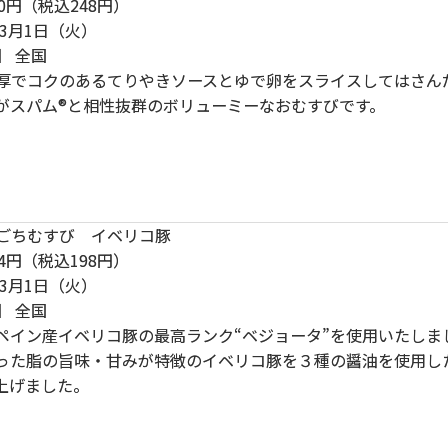
0円（税込248円）
3月1日（火）
】 全国
厚でコクのあるてりやきソースとゆで卵をスライスしてはさん
がスパム®と相性抜群のボリューミーなおむすびです。
ごちむすび イベリコ豚
4円（税込198円）
3月1日（火）
】 全国
ペイン産イベリコ豚の最高ランク“ベジョータ”を使用いたしま
った脂の旨味・甘みが特徴のイベリコ豚を３種の醤油を使用し
上げました。