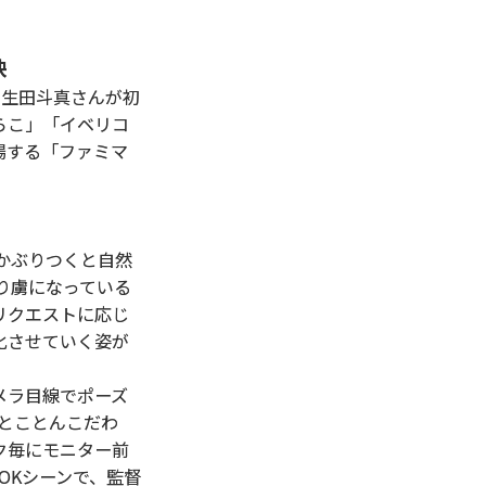
映
る生田斗真さんが初
らこ」「イベリコ
場する「ファミマ
かぶりつくと自然
り虜になっている
リクエストに応じ
化させていく姿が
メラ目線でポーズ
とことんこだわ
ク毎にモニター前
OKシーンで、監督