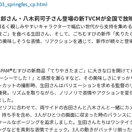
203_springfes_cp.html
太郎さん・八木莉可子さん登場の新TVCMが全国で放
明るく親しみやすいキャラクターで幅広い世代から支持を集め
たまご」を食べる生田さん、そして、ごちむすびの新作「炙りた
の美味しそうな表情、リアクションを通じて、新作が続々と登
PAM®むすびの新商品「てりやきたまご」に大きな口を開けて
ューシーでした！」と感想を漏らすなど、その美味しさにすっか
トカットの撮影時、生田さんはバリエーションを求める監督の
を連発。リズムを取りながら、ノリノリで表情やアクションを変
ました。
リフに合わせて、両サイドの吉田さんと八木さんと一緒にカ
、持ち手を含め、3人がひとつの画面に収まった時のバランスに
クールなポージングを追求しました。生田さんたちはワンテイ
グなどを真剣な表情でチェック。3人の動きがバッチリ揃った