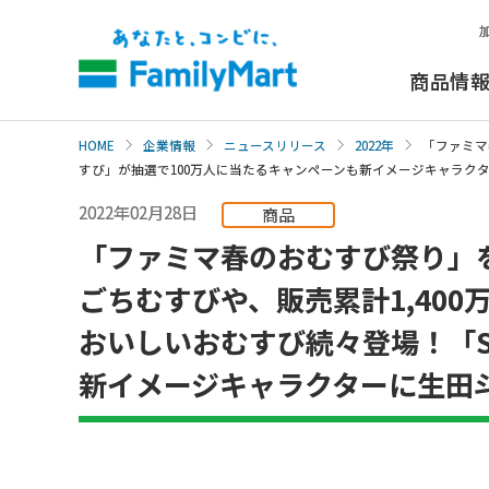
本
文
へ
商品情
HOME
企業情報
ニュースリリース
2022年
「ファミマ
すび」が抽選で100万人に当たるキャンペーンも新イメージキャラク
2022年02月28日
商品
「ファミマ春のおむすび祭り」
ごちむすびや、販売累計1,400
おいしいおむすび続々登場！「S
新イメージキャラクターに生田