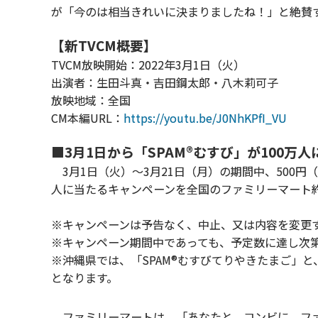
が「今のは相当きれいに決まりましたね！」と絶賛
【新TVCM概要】
TVCM放映開始：2022年3月1日（火）
出演者：生田斗真・吉田鋼太郎・八木莉可子
放映地域：全国
CM本編URL：
https://youtu.be/J0NhKPfI_VU
■3月1日から「SPAM®むすび」が100万
3月1日（火）～3月21日（月）の期間中、500円
人に当たるキャンペーンを全国のファミリーマート約
※キャンペーンは予告なく、中止、又は内容を変更
※キャンペーン期間中であっても、予定数に達し次
※沖縄県では、「SPAM®むすびてりやきたまご」と
となります。
ファミリーマートは、「あなたと、コンビに、ファ