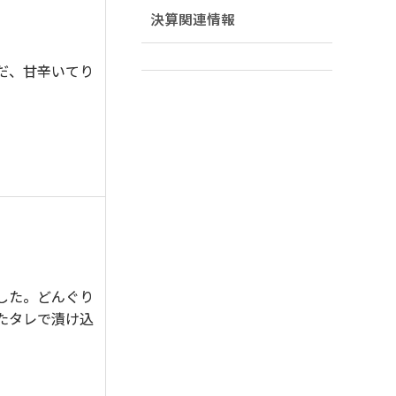
決算関連情報
だ、甘辛いてり
した。どんぐり
たタレで漬け込