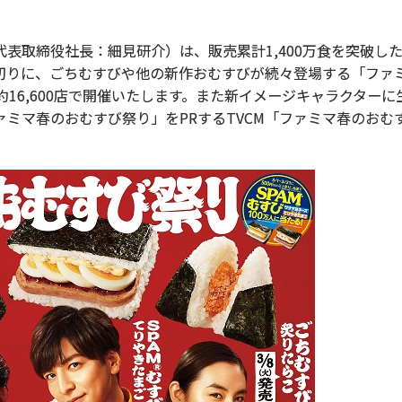
取締役社長：細見研介）は、販売累計1,400万食を突破した大
切りに、ごちむすびや他の新作おむすびが続々登場する「ファ
16,600店で開催いたします。また新イメージキャラクター
ミマ春のおむすび祭り」をPRするTVCM「ファミマ春のおむ