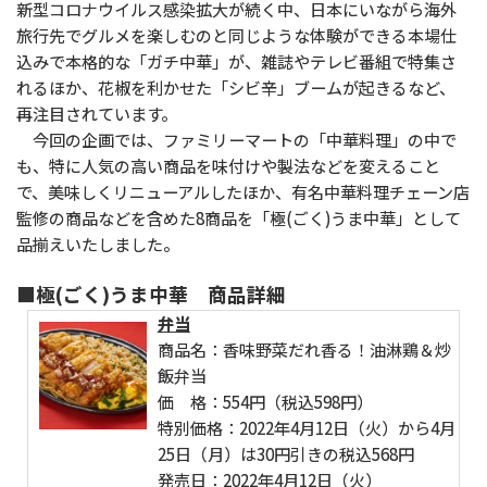
新型コロナウイルス感染拡大が続く中、日本にいながら海外
旅行先でグルメを楽しむのと同じような体験ができる本場仕
込みで本格的な「ガチ中華」が、雑誌やテレビ番組で特集さ
れるほか、花椒を利かせた「シビ辛」ブームが起きるなど、
再注目されています。
今回の企画では、ファミリーマートの「中華料理」の中で
も、特に人気の高い商品を味付けや製法などを変えること
で、美味しくリニューアルしたほか、有名中華料理チェーン店
監修の商品などを含めた8商品を「極(ごく)うま中華」として
品揃えいたしました。
■極(ごく)うま中華 商品詳細
弁当
商品名：香味野菜だれ香る！油淋鶏＆炒
飯弁当
価 格：554円（税込598円）
特別価格：2022年4月12日（火）から4月
25日（月）は30円引きの税込568円
発売日：2022年4月12日（火）