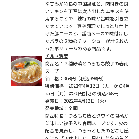
な甘みが特長の中国醤油と、肉付きの良
いチキンを丁寧に炊き出したエキスを使
用することで、独特の味と旨味を引き立
たせています。真空調理でしっとり仕上
げた豚ロースと、醤油ベースで味付けし
たバラの２種のチャーシューが計３枚の
ったボリュームのある商品です。
チルド惣菜
商品名：７種野菜とつるもち餃子の春雨
スープ
価 格：369円（税込398円）
特別価格：2022年4月12日（火）から4月
25日（月）は30円引きの税込368円
発売日：2022年4月12日（火）
発売地域：全国
商品特長：つるもち皮とクワイの食感が
美味しい餃子入り春雨スープです。皮の
配合を見直し、つるっとしたのどごし感
をアップさせました。具材には刻み生姜