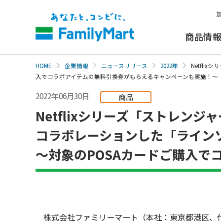
本
文
へ
商品情
HOME
企業情報
ニュースリリース
2022年
Netfl
入でコラボアイテムの無料引換券がもらえるキャンペーンも実施！～
2022年06月30日
商品
Netflixシリーズ「ストレンジ
コラボレーションした「ライン
～対象のPOSAカードご購入
株式会社ファミリーマート（本社：東京都港区、代