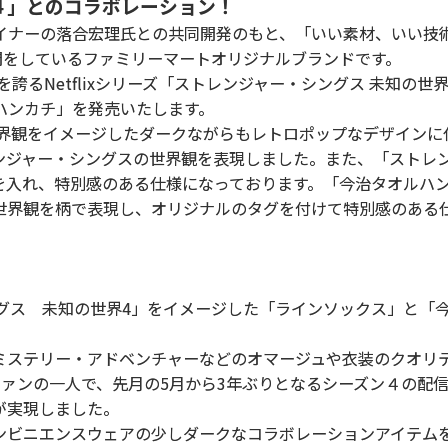
４」とのコラボレーション！
ナーの落合宏理氏との共同開発のもと、「いい素材、いい技
展開をしているファミリーマートオリジナルブランドです。
誇るNetflixシリーズ「ストレンジャー・シングス 未知の世
ハンカチ」を発売いたします。
界観をイメージしたダークながらもレトロポップなデザインに
ンジャー・シングスの世界観を表現しました。また、「ストレ
を入れ、特別感のある仕様になっております。「今治タオルハ
世界観を柄で表現し、オリジナルのタグを付けて特別感のある
シングス 未知の世界4」をイメージした「ラインソックス」と「
ステリー・アドベンチャーなどのオマージュや衣装のクオリテ
ァンの一人で、先月の5月から3年ぶりとなるシーズン４の配信
が実現しました。
ビニエンスウェアの少しダークなコラボレーションアイテム