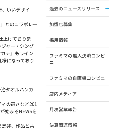
過去のニュースリリース
術、いいデザイ
界」とのコラボレー
加盟店募集
仕上げておりま
採用情報
ンジャー・シング
ンカチ」もライン
ファミマの無人決済コンビ
仕様になっており
ニ
ファミマの自販機コンビニ
今治タオルハンカ
店内メディア
ィの高さなど201
月次営業報告
が始まるNEWSを
決算関連情報
を是非、作品と共