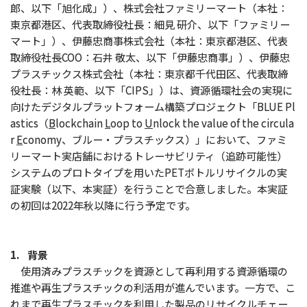
郎、以下「旭化成」）、株式会社ファミリーマート（本社：
東京都港区、代表取締役社長：細見 研介、以下「ファミリー
マート」）、伊藤忠商事株式会社（本社：東京都港区、代表
取締役社長COO：石井 敬太、以下「伊藤忠商事」）、伊藤忠
プラスチックス株式会社（本社：東京都千代田区、代表取締
役社長：林 英範、以下「CIPS」）は、資源循環社会の実現に
向けたデジタルプラットフォーム構築プロジェクト「BLUE
Pl
astics（
B
lockchain
L
oop to
U
nlock the value of the circula
r
E
conomy、ブルー・プラスチックス）」において、ファミ
リーマート実店舗におけるトレーサビリティ（追跡可能性）
システムのプロトタイプを用いたPETボトルリサイクルの実
証実験（以下、本実証）を行うことで合意しました。本実証
の初回は2022年秋以降に行う予定です。
1. 背景
使用済みプラスチックを資源として再利用する資源循環の
推進や再生プラスチックの利活用が進んでいます。一方で、こ
れまで再生プラスチックを利用した製品のリサイクルチェー