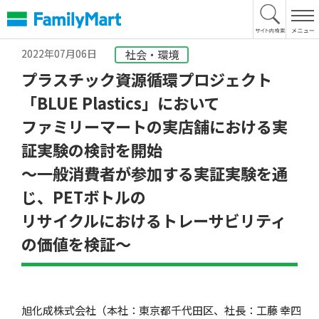
本
文
へ
2022年07月06日
社会・環境
プラスチック資源循環プロジェクト
「BLUE Plastics」において
ファミリーマートの実店舗における実
証実験の検討を開始
〜一般消費者が参加する実証実験を通
じ、PETボトルの
リサイクルにおけるトレーサビリティ
の価値を検証〜
旭化成株式会社（本社：東京都千代田区、社長：工藤 幸四