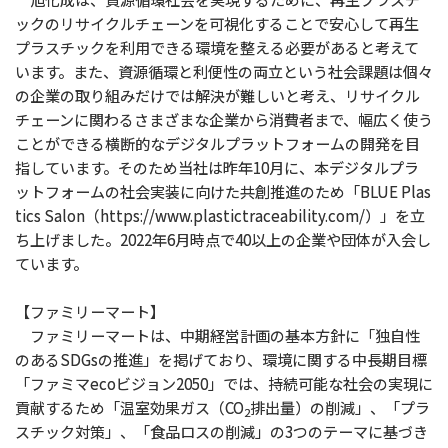
ックのリサイクルチェーンを可視化することで安心して再生
プラスチックを利用できる環境を整える必要があると考えて
います。また、資源循環と利便性の両立という社会課題は個々
の企業の取り組みだけでは解決が難しいと考え、リサイクル
チェーンに関わるさまざまな企業から消費者まで、幅広く使う
ことができる横断的なデジタルプラットフォームの開発を目
指しています。そのため当社は昨年10月に、本デジタルプラ
ットフォームの社会実装に向けた共創推進のため「BLUE Plas
tics Salon（https://www.plastictraceability.com/）」を立
ち上げました。2022年6月時点で40以上の企業や団体が入会し
ています。
【ファミリーマート】
ファミリーマートは、中期経営計画の基本方針に「独自性
のあるSDGsの推進」を掲げており、環境に関する中長期目標
「ファミマecoビジョン2050」では、持続可能な社会の実現に
貢献するため「温室効果ガス（CO
排出量）の削減」、「プラ
2
スチック対策」、「食品ロスの削減」の3つのテーマに基づき