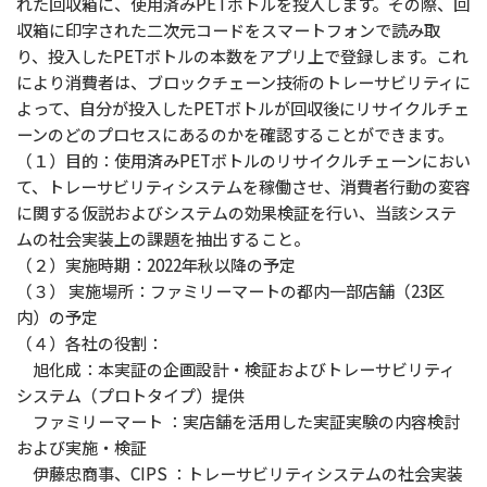
れた回収箱に、使用済みPETボトルを投入します。その際、回
収箱に印字された二次元コードをスマートフォンで読み取
り、投入したPETボトルの本数をアプリ上で登録します。これ
により消費者は、ブロックチェーン技術のトレーサビリティに
よって、自分が投入したPETボトルが回収後にリサイクルチェ
ーンのどのプロセスにあるのかを確認することができます。
（１）目的：使用済みPETボトルのリサイクルチェーンにおい
て、トレーサビリティシステムを稼働させ、消費者行動の変容
に関する仮説およびシステムの効果検証を行い、当該システ
ムの社会実装上の課題を抽出すること。
（２）実施時期：2022年秋以降の予定
（３） 実施場所：ファミリーマートの都内一部店舗（23区
内）の予定
（４）各社の役割：
旭化成：本実証の企画設計・検証およびトレーサビリティ
システム（プロトタイプ）提供
ファミリーマート ：実店舗を活用した実証実験の内容検討
および実施・検証
伊藤忠商事、CIPS ：トレーサビリティシステムの社会実装