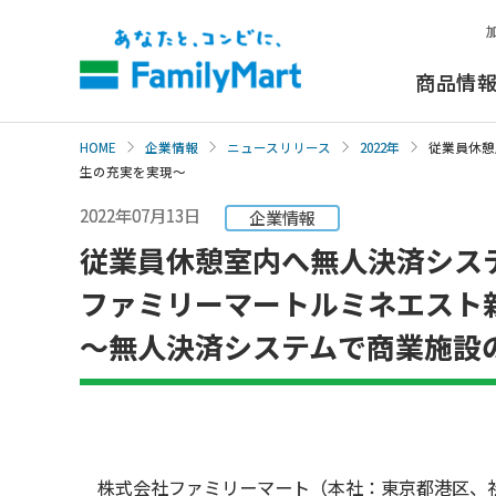
本
文
へ
商品情
HOME
企業情報
ニュースリリース
2022年
従業員休憩
生の充実を実現～
2022年07月13日
企業情報
従業員休憩室内へ無人決済シス
ファミリーマートルミネエスト新
～無人決済システムで商業施設
株式会社ファミリーマート（本社：東京都港区、社長