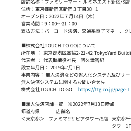
店舗名称：ファミリーマート ルミネエスト新宿/S店
住所：東京都新宿区新宿３丁目38−１
オープン日：2022年７月14日（木）
営業時間：9：00～21：00
支払方法：バーコード決済、交通系電子マネー、ク
■株式会社TOUCH TO GOについて
所在地 ： 東京都港区高輪2-21-42 TokyoYard Buildi
代表者 ： 代表取締役社長 阿久津智紀
設立年月日： 2019年7月1日
事業内容： 無人決済などの省人化システム及びサ
無人決済システムに関するお問い合せ先
株式会社TOUCH TO GO
https://ttg.co.jp/page-1
■無人決済店舗一覧 ※2022年7月13日時点
都道府県 店舗名 
＜東京都＞
ファミマ!!サピアタワー/S店
東京都千
タワー1F