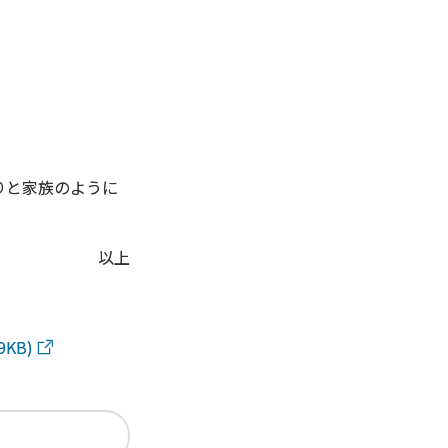
りと家族のように
以上
9KB)