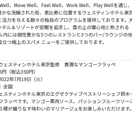
l、Move Well、Feel Well、Work Well、Play Well
豊かな洗練された街、恵比寿に位置するウェスティンホテル東
と活力を与える数々の独自のプログラムを提供しております。
ホテル＆リゾートが安眠を追求し、雲の上の寝心地と称される
ル内には個性豊かな5つのレストランと3つのバー/ラウンジの
役立つ極上のスパメ ニューをご提供しております。
ウェスティンホテル東京監修 豊潤なマンゴーフラッペ
5円（税込350円）
022年7月19日（火）
】全国
ェスティンホテル東京のエグゼクティブペストリーシェフ鈴木
フラッペです。マンゴー果肉ソース、パッションフルーツソー
３種が織りなす味わいのマリアージュをお楽しみいただけます