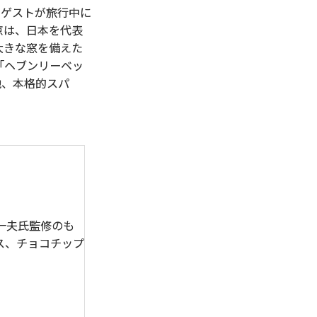
を通じ、ゲストが旅行中に
京は、日本を代表
大きな窓を備えた
「ヘブンリーベッ
他、本格的スパ
一夫氏監修のも
ス、チョコチップ
。