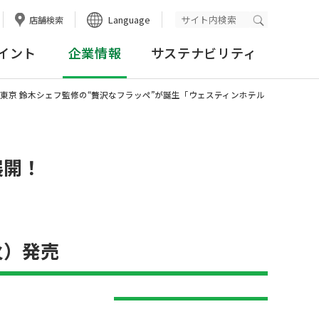
Language
店舗検索
検索実行
イント
企業情報
サステナビリティ
東京 鈴木シェフ監修の“贅沢なフラッペ”が誕生「ウェスティンホテル
展開！
火）発売