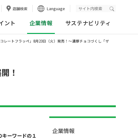
Language
店舗検索
検索実行
イント
企業情報
サステナビリティ
ョコレートフラッペ」8月23日（火）発売！～濃厚チョコづくし「ザ
展開！
企業情報
のキーワードの１