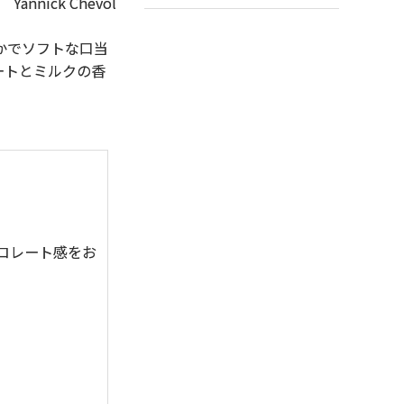
nnick Chevol
かでソフトな口当
ートとミルクの香
コレート感をお