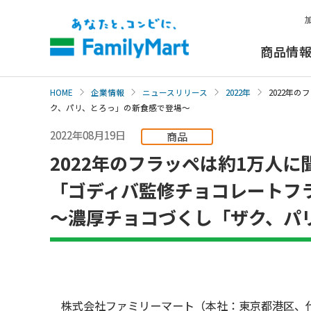
本
文
へ
商品情
HOME
企業情報
ニュースリリース
2022年
2022年
ク、パリ、とろっ」の新食感で登場～
2022年08月19日
商品
2022年のフラッペは約1万人
「ゴディバ監修チョコレートフラ
～濃厚チョコづくし「ザク、パ
株式会社ファミリーマート（本社：東京都港区、代