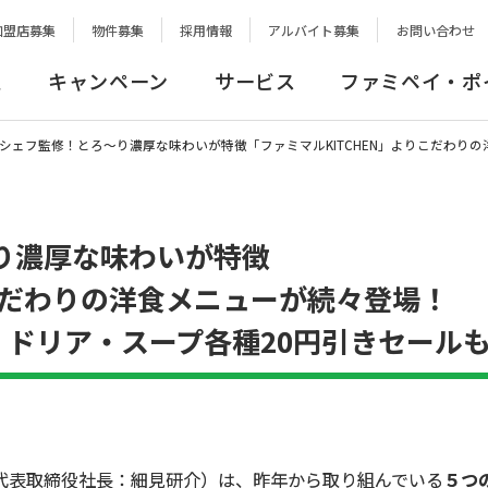
加盟店募集
物件募集
採用情報
アルバイト募集
お問い合わせ
報
キャンペーン
サービス
ファミペイ・ポ
シェフ監修！とろ～り濃厚な味わいが特徴「ファミマルKITCHEN」よりこだわりの
り濃厚な味わいが特徴
りこだわりの洋食メニューが続々登場！
・ドリア・スープ各種20円引きセール
表取締役社長：細見研介）は、昨年から取り組んでいる
５つ