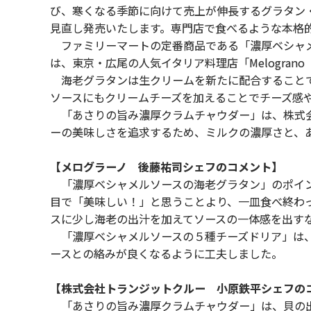
び、寒くなる季節に向けて売上が伸長するグラタン
見直し発売いたします。専門店で食べるような本格
ファミリーマートの定番商品である「濃厚ベシャメ
は、東京・広尾の人気イタリア料理店「Melogra
海老グラタンは生クリームを新たに配合することで
ソースにもクリームチーズを加えることでチーズ
「あさりの旨み濃厚クラムチャウダー」は、株式会
ーの美味しさを追求するため、ミルクの濃厚さと、
【メログラーノ 後藤祐司シェフのコメント】
「濃厚ベシャメルソースの海老グラタン」のポイン
目で「美味しい！」と思うことより、一皿食べ終わ
スに少し海老の出汁を加えてソースの一体感を出す
「濃厚ベシャメルソースの５種チーズドリア」は、
ースとの絡みが良くなるように工夫しました。
【株式会社トランジットクルー 小原鉄平シェフの
「あさりの旨み濃厚クラムチャウダー」は、貝の出