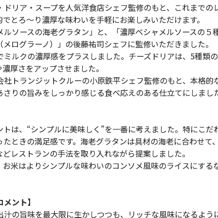
・ドリア・スープを人気洋食店シェフ監修のもと、これまでの
的でとろ～り濃厚な味わいを手軽にお楽しみいただけます。
ルソースの海老グラタン」と、「濃厚ベシャメルソースの５
no（メログラーノ）」の後藤祐司シェフに監修いただきました。
ミルクの濃厚感をプラスしました。チーズドリアは、5種類の
感や濃厚さをアップさせました。
社トランジットクルーの小原鉄平シェフ監修のもと、本格的
あさりの旨みをしっかり感じる食べ応えのある仕立てにしまし
トは、“シンプルに美味しく”を一番に考えました。特にこだ
ったときの満足感です。海老グラタンは具材の海老に合わせて
などレストランの手法を取り入れながら提案しました。
お米はよりシンプルな味わいのコンソメ風味のライスにする
コメント】
汁の旨味を最大限に生かしつつも、リッチな風味になるよう