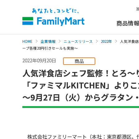
本
文
へ
商品情
HOME
企業情報
ニュースリリース
2022年
人気洋食店
ープ各種20円引きセールも実施～
2022年09月20日
商品
人気洋食店シェフ監修！とろ～
「ファミマルKITCHEN」よ
～9月27日（火）からグラタン
株式会社ファミリーマート（本社：東京都港区、代