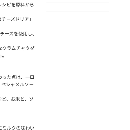
レシピを原料から
種チーズドリア」
チーズを使用し、
なクラムチャウダ
た。
わった点は、一口
、ベシャメルソー
など、お米と、ソ
にミルクの味わい