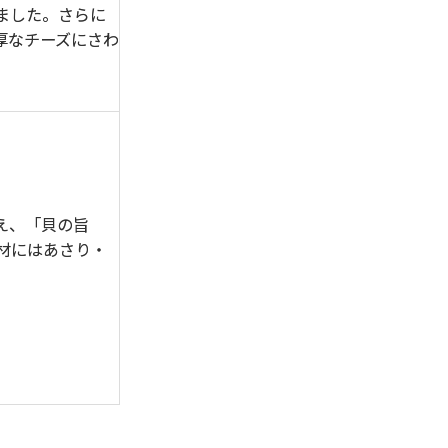
ました。さらに
厚なチーズにさわ
え、「貝の旨
材にはあさり・
。