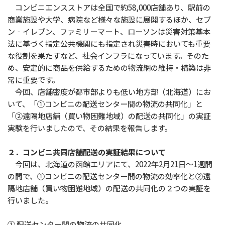
コンビニエンスストアは全国で約58,000店舗あり、駅前の
商業施設や大学、病院など様々な施設に展開するほか、セブ
ン‐イレブン、ファミリーマート、ローソンは災害対策基本
法に基づく指定公共機関にも指定され災害時においても重要
な役割を果たすなど、社会インフラになっています。そのた
め、安定的に商品を供給するための物流網の維持・構築は非
常に重要です。
今回、店舗密度が都市部よりも低い地方部（北海道）にお
いて、「①コンビニの配送センター間の物流の共同化」と
「②遠隔地店舗（買い物困難地域）の配送の共同化」の実証
実験を行いましたので、その結果を報告します。
２．コンビニ共同店舗配送の実証結果について
今回は、北海道の函館エリアにて、2022年2月21日～1週間
の間で、①コンビニの配送センター間の物流の効率化と②遠
隔地店舗（買い物困難地域）の配送の共同化の２つの実証を
行いました。
① 配送センター間の物流の共同化