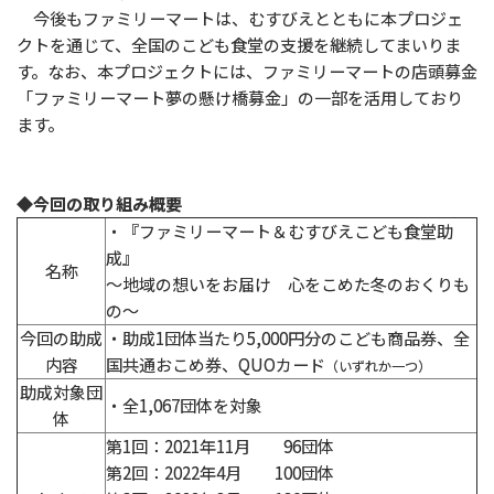
今後もファミリーマートは、むすびえとともに本プロジェ
クトを通じて、全国のこども食堂の支援を継続してまいりま
す。なお、本プロジェクトには、ファミリーマートの店頭募金
「ファミリーマート夢の懸け橋募金」の一部を活用しており
ます。
◆今回の取り組み概要
・『ファミリーマート＆むすびえこども食堂助
成』
名称
～地域の想いをお届け 心をこめた冬のおくりも
の～
今回の助成
・助成1団体当たり5,000円分のこども商品券、全
内容
国共通おこめ券、QUOカード
（いずれか一つ）
助成対象団
・全1,067団体を対象
体
第1回：2021年11月 96団体
第2回：2022年4月 100団体