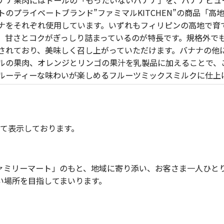
ナナ果肉にはドールの「もったいないバナナ」を、バナナピュ
トのプライベートブランド”ファミマルKITCHEN”の商品「高
ナをそれぞれ使用しています。いずれもフィリピンの高地で育
、甘さとコクがぎっしり詰まっているのが特長です。規格外で
されており、美味しく召し上がっていただけます。
バナナの他
ルの果肉、オレンジとリンゴの果汁を乳製品に加えることで、
ルーティーな味わいが楽しめるフルーツミックスミルクに仕上
にて表示しております。
ミリーマート」のもと、地域に寄り添い、お客さま一人ひと
い場所を目指してまいります。