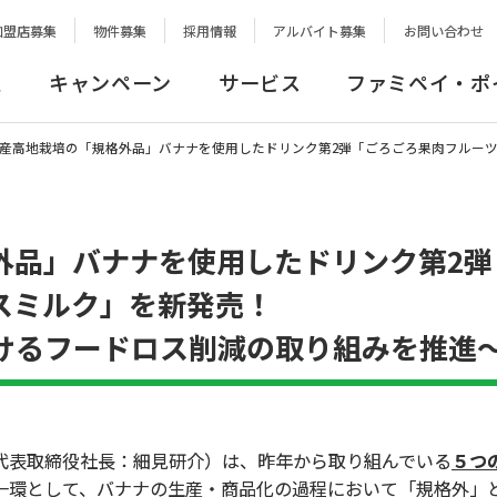
加盟店募集
物件募集
採用情報
アルバイト募集
お問い合わせ
報
キャンペーン
サービス
ファミペイ・ポ
産高地栽培の「規格外品」バナナを使用したドリンク第2弾「ごろごろ果肉フルー
外品」バナナを使用したドリンク第2弾
スミルク」を新発売！
けるフードロス削減の取り組みを推進
表取締役社長：細見研介）は、昨年から取り組んでいる
５つ
一環として、バナナの生産・商品化の過程において「規格外」