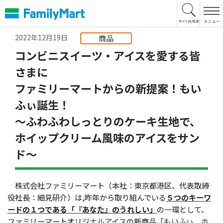
本
文
へ
2022年12月19日
商品
コンビニスイーツ・アイスを愛する皆
さまに
ファミリーマートからの新提案！もい
ふぃ誕生！
〜ふわふわしっとりのケーキ生地で、
ホイップクリーム風味のアイスをサン
ド〜
株式会社ファミリーマート（本社：東京都港区、代表取締
役社長：細見研介）は,昨年から取り組んでいる
５つのキーワ
ードの１つである「『あなた』のうれしい」
の一環として、
ファミリーマートオリジナルアイスの新商品「もいふぃ ホ