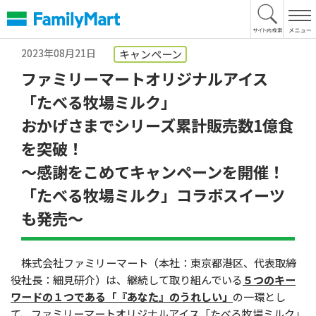
本
文
へ
2023年08月21日
キャンペーン
ファミリーマートオリジナルアイス
「たべる牧場ミルク」
おかげさまでシリーズ累計販売数1億食
を突破！
～感謝をこめてキャンペーンを開催！
「たべる牧場ミルク」コラボスイーツ
も発売～
株式会社ファミリーマート（本社：東京都港区、代表取締
役社長：細見研介）は、継続して取り組んでいる
５つのキー
ワードの１つである「『あなた』のうれしい」
の一環とし
て、ファミリーマートオリジナルアイス「たべる牧場ミルク」