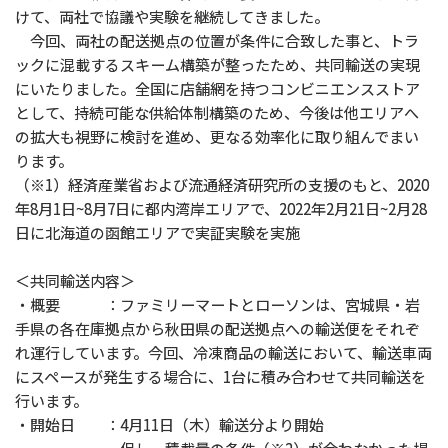
けて、両社で協議や実験を継続してきました。
今回、両社の配送拠点の位置が条件に合致した事と、トラ
ックに混載するスキーム構築が整ったため、共同輸送の実現
にいたりました。全国に店舗網を持つコンビニエンスストア
として、持続可能な供給体制構築のため、今後は他エリアへ
の拡大も視野に検討を進め、更なる効率化に取り組んでまい
ります。
（※1）経済産業省および流通経済研究所の支援のもと、2020
年8月1日~8月7日に都内湾岸エリアで、2022年2月21日~2月28
日に北海道の函館エリアで実証実験を実施
＜共同輸送内容＞
・概要 ：ファミリーマートとローソンは、宮城県・岩
手県の各在庫拠点から秋田県の配送拠点への輸送便をそれぞ
れ運行
しています。今回、冷凍商品の輸送において、輸送車両
にスペースが発生する場合に、1台に積み合わせて共同輸送を
行います。
・開始日 ：4月11日（木）輸送分より開始