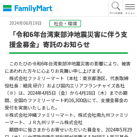
本
文
へ
2024年06月19日
社会・環境
「令和6年台湾東部沖地震災害に伴う支
援金募金」寄託のお知らせ
このたびの令和6年台湾東部沖地震災害の影響により、被害
にあわれた方々に心よりお見舞い申し上げます。
株式会社ファミリーマート（本社：東京都港区、代表取締
役社長：細見 研介）および国内エリアフランチャイズ各社
（※）は、2024年4月5日（金）から4月18日（木）までの期
間、全国のファミリーマート約16,300店にて、支援金募金の
受付を実施いたしました。
※株式会社沖縄ファミリーマート、株式会社南九州ファミリ
ーマート、ＪＲ九州リテール株式会社
期間中に皆さまからお寄せいただいた募金を、2024年5月29
日（水）に台湾政府衛生福利部が所管する財団法人賑災基金