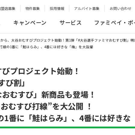
加盟店募集
物件募集
採用情報
アルバイト募集
お問い合わせ
報
キャンペーン
サービス
ファミペイ・ポ
(土)から、大谷おむすびプロジェクト始動！第1弾「#大谷選手ファミマおむすび割」明
じ打順の1番に「鮭はらみ」、4番には好きな「梅」を大抜擢
すびプロジェクト始動！
すび割」
なおむすび」新商品も登場！
おむすび打線”を大公開 ！
の1番に「鮭はらみ」、4番には好きな