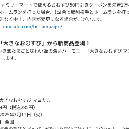
ァミリーマートで使えるおむすび50円引きクーポンを先着1万
ムランを打った場合、1試合で勝利投手とホームランを打っ
告なく中止、内容が変更になる場合がございます。
i-omusubi.com/hr-campaign/
※「大きなおむすび」から新商品登場！
き煮たまごと味わい飯の濃いハーモニー「大きなおむすび マヨ
たします。
大きなおむすび マヨたま
4円（税込285円）
025年3月11日（火）
】 全国
ガラの旨味とペッパーが効いた醤油ごはんに、1/2カットした