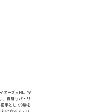
ァイターズ入団。投
し、自身もパ・リ
、投手として9勝を
て初となるア・リ