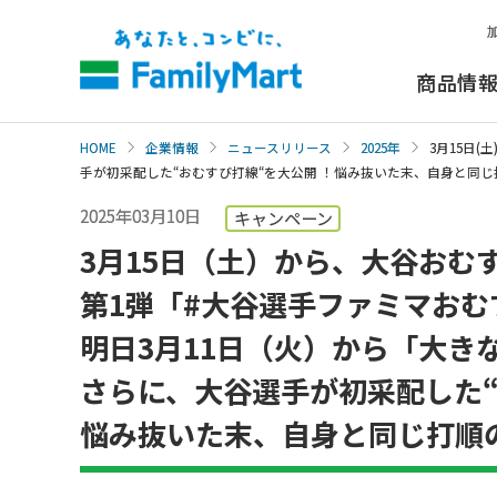
本
文
へ
商品情
HOME
企業情報
ニュースリリース
2025年
3月15日
手が初采配した“おむすび打線“を大公開 ！悩み抜いた末、自身と同
2025年03月10日
キャンペーン
3月15日（土）から、大谷おむ
第1弾「#大谷選手ファミマおむ
明日3月11日（火）から「大き
さらに、大谷選手が初采配した“
悩み抜いた末、自身と同じ打順