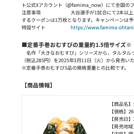
ト公式Xアカウント（@famima_now）にて
全国のフ
注意事項 大谷選手が1試合にて2本以上ホー
するクーポンは1万枚となります。
キャンペーンは予
特設サイト
https://www.famima-ohtan
■定番手巻おむすびの重量約1.5倍サイズ
名作「大きなおむすび」シリーズから、タルタルつ
（税込285円）を2025年3月11日（火）から発売い
※定番手巻おむすび5品の規格重量との比較です。
【商品情報】
【商品名】
【価格】26
【発売日】2
【発売地域
【内容】鶏