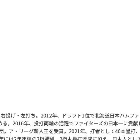
g、右投げ・左打ち。2012年、ドラフト1位で北海道日本ハムフ
る。2016年、投打両輪の活躍でファイターズの日本一に貢献
入団。ア・リーグ新人王を受賞。2021年、打者として46本塁打
3年には2年連続の2桁勝利、2桁本塁打達成に加え、日本人とし