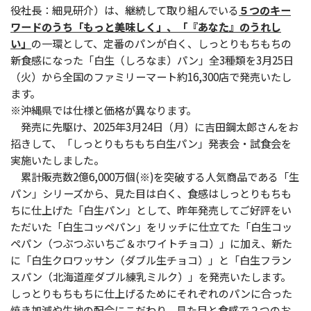
役社長：細見研介）は、継続して取り組んでいる
５つのキー
ワードのうち「もっと美味しく」、「『あなた』のうれし
い」
の一環として、定番のパンが白く、しっとりもちもちの
新食感になった「白生（しろなま）パン」全3種類を3月25日
（火）から全国のファミリーマート約16,300店で発売いたし
ます。
※沖縄県では仕様と価格が異なります。
発売に先駆け、2025年3月24日（月）に吉田鋼太郎さんをお
招きして、「しっとりもちもち白生パン」発表会・試食会を
実施いたしました。
累計販売数2億6,000万個(※)を突破する人気商品である「生
パン」シリーズから、見た目は白く、食感はしっとりもちも
ちに仕上げた「白生パン」として、昨年発売してご好評をい
ただいた「白生コッペパン」をリッチに仕立てた「白生コッ
ペパン（つぶつぶいちご＆ホワイトチョコ）」に加え、新た
に「白生クロワッサン（ダブル生チョコ）」と「白生フラン
スパン（北海道産ダブル練乳ミルク）」を発売いたします。
しっとりもちもちに仕上げるためにそれぞれのパンに合った
焼き加減や生地の配合にこだわり、見た目と食感で２つのお