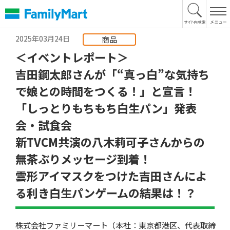
本
文
へ
2025年03月24日
商品
＜イベントレポート＞
吉田鋼太郎さんが「“真っ白”な気持ち
で娘との時間をつくる！」と宣言！
「しっとりもちもち白生パン」発表
会・試食会
新TVCM共演の八木莉可子さんからの
無茶ぶりメッセージ到着！
雲形アイマスクをつけた吉田さんによ
る利き白生パンゲームの結果は！？
株式会社ファミリーマート（本社：東京都港区、代表取締