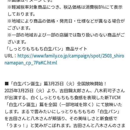
※軽減税率対象商品につき、税込価格は消費税8％にて表示
しております。
※地域により商品の価格・発売日・仕様などが異なる場合が
ございます。
※一部の地域および一部の店舗では取り扱いのない商品がご
ざいます。
「しっとりもちもち白生パン」商品サイト
URL：
https://www.family.co.jp/campaign/spot/2503_shiro
namapan_cp_7PaKC.html
■「白生パン誕生」篇3月25日（火）全国放映開始！
2025年3月25日（火）より、吉田鋼太郎さん、八木莉可子さん
が出演する、白くしっとりもちもち食感を表現した新TVCM
「白生パン誕生」篇を全国（一部地域を除く）にて放映いた
します。まるで雲みたいにしっとりもちもちの「白生パン」
を吉田さんと八木さんが頬張り、その美味しさと新食感で
「うまっ！」と笑みがこぼれます。吉田さんと八木さんのさま