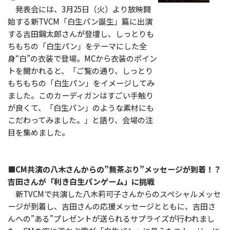
発表会には、3月25日（火）より放映開
始する新TVCM「白生パン誕生」篇に出演
する吉田鋼太郎さんが登壇し、しっとりも
ちもちの「白生パン」をテーマにした全
身“白”の衣装で登場。MCから衣装のポイン
トを聞かれると、「ご覧の通り、しっとり
もちもちの「白生パン」をイメージしてみ
ました。このカーディガンはすごい手触り
が良くて、「白生パン」のような素材にも
こだわってみました。」と語り、会場の注
目を集めました。
■CM共演の八木さんからの”無茶ぶり”メッセージが到着！？
吉田さんが「利き白生パンゲーム」に挑戦
新TVCMで共演した八木莉可子さんからのスペシャルメッセ
ージが到着し、吉田さんの応援メッセージとともに、吉田さ
んへの”ある”プレゼントが送られるサプライズが行われまし