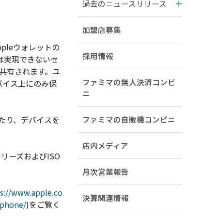
過去のニュースリリース
加盟店募集
pleウォレットの
採用情報
は実現できないセ
後に共有されます。ユ
ファミマの無人決済コンビ
バイス上にのみ保
ニ
てたり、デバイスを
ファミマの自販機コンビニ
店内メディア
シリーズおよびISO
月次営業報告
s://www.apple.co
決算関連情報
iphone/
)をご覧く