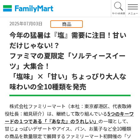
本
文
へ
2025年07月03日
商品
今年の猛暑は『塩』需要に注目！甘い
だけじゃない!？
ファミマの夏限定「ソルティースイー
ツ」大集合！
「塩味」×「甘い」ちょっぴり大人な
味わいの全10種類を発売
株式会社ファミリーマート（本社：東京都港区、代表取締
役社長：細見研介）は、継続して取り組んでいる
5つのキーワ
ードの１つである「『あなた』のうれしい」
の一環として、
甘じょっぱいデザートやアイス、パン、お菓子など全10種類
の商品を数量限定で展開するファミリーマート初開催の「ソ