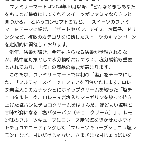
ファミリーマートは2024年10月以降、“どんなときもあなた
をもっとご機嫌にしてくれるスイーツがファミマならきっと
見つかる。”というコンセプトのもと、「スイーツのファミ
マ」をテーマに掲げ、デザートやパン、アイス、お菓子、ドリ
ンクなど、複数のカテゴリを横断したスイーツのキャンペーン
を定期的に開催しております。
例年、猛暑が続き、今年もさらなる猛暑が予想されるな
か、熱中症対策として水分補給だけでなく、塩分補給も重要
とされており、「塩」の商品の需要が高まります。
このたび、ファミリーマートでは初の「塩」をテーマにし
た、「ソルティースイーツ」フェアを開催いたします。ロレー
ヌ岩塩入りのガナッシュにホイップクリームを絞った「塩チ
ョコタルト」や、ロレーヌ岩塩入りマーガリンを絞って焼き
上げた塩パンにチョコクリームをはさんだ、ほどよい塩味と
甘味が癖になる「塩バターパン（チョコクリーム）」、レモ
ン味のフルーツキューブにロレーヌ産岩塩をきかせたホワイ
トチョコでコーティングした「フルーツキューブショコラ塩レ
モン」など、甘いだけじゃない、さまざまな甘じょっぱいを