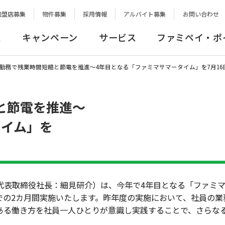
加盟店募集
物件募集
採用情報
アルバイト募集
お問い合わせ
報
キャンペーン
サービス
ファミペイ・ポ
勤務で残業時間短縮と節電を推進～4年目となる「ファミマサマータイム」を7月16
と節電を推進～
タイム」を
表取締役社長：細見研介）は、今年で4年目となる「ファミマ
月）までの2カ月間実施いたします。昨年度の実施において、社員の
ある働き方を社員一人ひとりが意識し実践することで、さらな