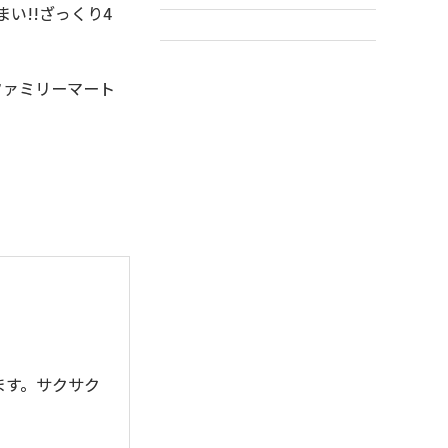
い!!ざっくり4
／ファミリーマート
ます。サクサク