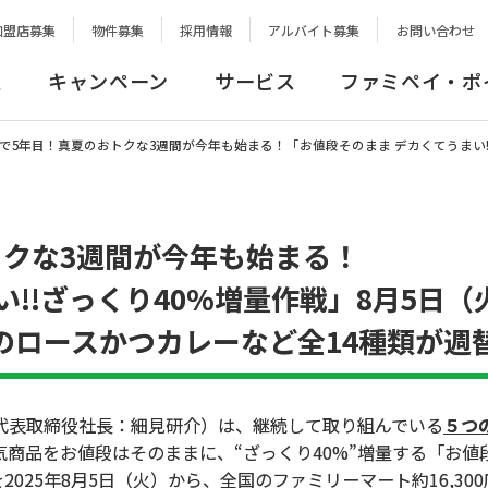
加盟店募集
物件募集
採用情報
アルバイト募集
お問い合わせ
報
キャンペーン
サービス
ファミペイ・ポ
で5年目！真夏のおトクな3週間が今年も始まる！「お値段そのまま デカくてうまい!
トクな3週間が今年も始まる！
い!!ざっくり40%増量作戦」8月5日
のロースかつカレーなど全14種類が週
表取締役社長：細見研介）は、継続して取り組んでいる
５つ
商品をお値段はそのままに、“ざっくり40%”増量する
「お値
2025年8月5日（火）から、全国のファミリーマート約16,30