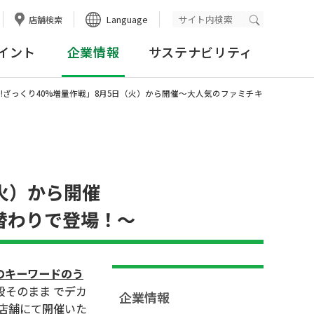
Language
店舗検索
検索実行
イント
企業情報
サステナビリティ
!ざっくり40%増量作戦」8月5日（火）から開催～大人気のファミチキ
（火）から開催
替わりで登場！～
のキーワードのう
段そのまま でデカ
企業情報
0店舗にて開催いた