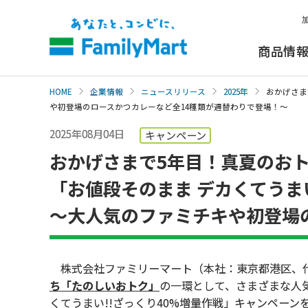
本
文
へ
商品情
HOME
企業情報
ニュースリリース
2025年
おかげさま
や初登場のロースかつカレーなど全14種類が週替わりで登場！～
2025年08月04日
キャンペーン
おかげさまで5年目！真夏のお
「お値段そのまま デカくてうま
～大人気のファミチキや初登場
株式会社ファミリーマート（本社：東京都港区、代
ち「たのしいおトク」
の一環として、さまざまな人気
くてうまい!!ざっくり40%増量作戦」キャンペーンを