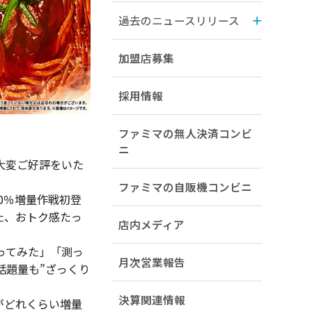
過去のニュースリリース
加盟店募集
採用情報
ファミマの無人決済コンビ
ニ
大変ご好評をいた
ファミマの自販機コンビニ
0％増量作戦初登
た、おトク感たっ
店内メディア
ってみた」「測っ
月次営業報告
話題量も”ざっくり
決算関連情報
がどれくらい増量