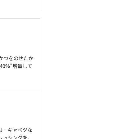
かつをのせたか
0%”増量して
根・キャベツな
レッシングを、