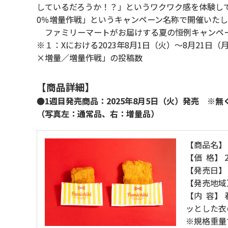
しているだろうか！？」というワクワク感を体験して
0％増量作戦」というキャンペーン名称で開催いたし
ファミリーマートがお届けする夏の恒例キャンペ
※１：Xにおける2023年8月1日（火）～8月21日
×増量／増量作戦」の投稿数
【商品詳細】
●1週目発売商品：2025年8月5日（火）発売 ※
（写真左：通常品、右：増量品）
【商品名】
【価 格】 
【発売日】 
【発売地域
【内 容】
ッとした衣
※規格重量