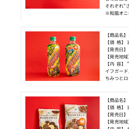
それぞれ“
※和風オニ
【商品名】
【価 格】 
【発売日】 
【発売地域
【内 容】
イフガード
ちみつとロ
【商品名】
【価 格】 
【発売日】 
【発売地域
【内 容】