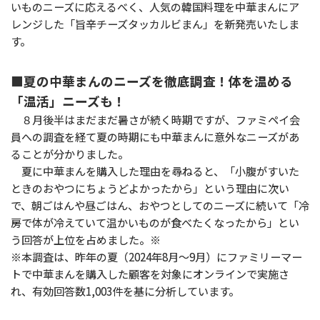
いものニーズに応えるべく、人気の韓国料理を中華まんにア
レンジした「旨辛チーズタッカルビまん」を新発売いたしま
す。
■夏の中華まんのニーズを徹底調査！体を温める
「温活」ニーズも！
８月後半はまだまだ暑さが続く時期ですが、ファミペイ会
員への調査を経て夏の時期にも中華まんに意外なニーズがあ
ることが分かりました。
夏に中華まんを購入した理由を尋ねると、「小腹がすいた
ときのおやつにちょうどよかったから」という理由に次い
で、朝ごはんや昼ごはん、おやつとしてのニーズに続いて「冷
房で体が冷えていて温かいものが食べたくなったから」とい
う回答が上位を占めました。※
※本調査は、昨年の夏（2024年8月～9月）にファミリーマー
トで中華まんを購入した顧客を対象にオンラインで実施さ
れ、有効回答数1,003件を基に分析しています。