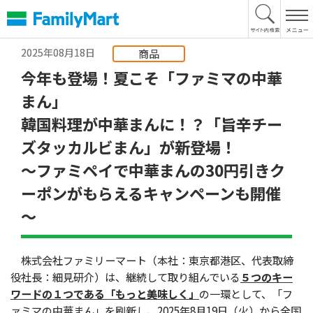
本
文
へ
2025年08月18日
商品
今年も登場！夏こそ「ファミマの中華
まん」
韓国料理が中華まんに！？「旨辛チー
ズタッカルビまん」が新登場！
～ファミペイで中華まんの30円引きク
ーポンがもらえるキャンペーンも開催
～
株式会社ファミリーマート（本社：東京都港区、代表取締
役社長：細見研介）は、継続して取り組んでいる
５つのキー
ワードの１つである「もっと美味しく」
の一環として、「フ
ァミマの中華まん」を刷新し、2025年8月19日（火）から全国