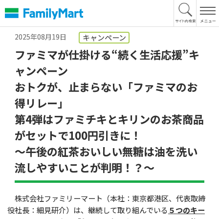
本
文
へ
2025年08月19日
キャンペーン
ファミマが仕掛ける“続く生活応援”キ
ャンペーン
おトクが、止まらない「ファミマのお
得リレー」
第4弾はファミチキとキリンのお茶商品
がセットで100円引きに！
～午後の紅茶おいしい無糖は油を洗い
流しやすいことが判明！？～
株式会社ファミリーマート（本社：東京都港区、代表取締
役社長：細見研介）は、継続して取り組んでいる
５つのキー