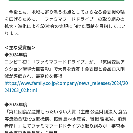
今後とも、地域に寄り添う拠点としてさらなる食支援の輪
を広げるために、「ファミマフードドライブ」の取り組みの
拡大・進化によるSX社会の実現に向けた貢献を目指してまい
ります。
＜主な受賞歴＞
◆2024年度
コンビニ初！「ファミマフードドライブ」が、『気候変動ア
クション環境大臣表彰』で大賞を受賞！食支援と食品ロス削
減が評価され、最高位を獲得
https://www.family.co.jp/company/news_releases/2024/20
241203_02.html
◆2023年度
「第11回食品産業もったいない大賞（主催 公益財団法人 食品
等流通合理化促進機構、協賛 農林水産省、後援 環境省、消費
者庁）」にてファミマフードドライブの取り組みが「審査委
員会審査委員長賞」を受賞