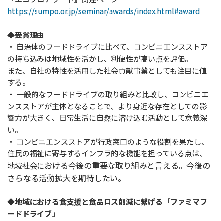
https://sumpo.or.jp/seminar/awards/index.html#award
◆受賞理由
・ 自治体のフードドライブに比べて、コンビニエンスストア
の持ち込みは地域性を活かし、利便性が高い点を評価。
また、自社の特性を活用した社会貢献事業としても注目に値
する。
・ 一般的なフードドライブの取り組みと比較し、コンビニエ
ンスストアが主体となることで、より身近な存在としての影
響力が大きく、日常生活に自然に溶け込む活動として意義深
い。
・ コンビニエンスストアが行政窓口のような役割を果たし、
住民の福祉に寄与するインフラ的な機能を担っている点は、
おける今後の重要な取り組みと言える。今後の
地域社会に
さらなる活動拡大を期待したい。
◆地域における食支援と食品ロス削減に繋げる「ファミマフ
ードドライブ」