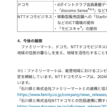
ドコモ
・dポイントクラブ会員基盤デ
®※4
・「docomo Sense
」など
NTTドコモビジネス
・移動型販売店舗への「Starli
などの
ICT環境の提供
®
・「モビスキャ
」の提供
4．今後の展開
ファミリーマート、ドコモ、NTTドコモビジネス
地域の住民の暮らしを支え、地域を活性化すること
※1：ファミリーマートは、能登地域におけるコンビ
定を締結しています。NTTドコモグループは、20
います。
「石川県と株式会社ファミリーマートとの連携と協
https://www.family.co.jp/company/news_release
「石川県と株式会社NTTドコモとの包括連携に関
https://www.docomo.ne.jp/info/news_release/20