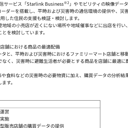
※2
ス「Starlink Business
」やモビリティの映像デー
コーダーを搭載し、平時および災害時の通信環境の提供や、災
活用した住民の支援も検証・検討します。
地域の小売店が近くにない場所や地域催事などに出店を行い
ことを検討しています。
売店舗における商品の最適配備
ータと、平時および災害時におけるファミリーマート店舗と移
でなく、災害時に避難生活者が必要とする商品を店舗に最適に
や食料などの災害時の必要物資に加え、購買データの分析結
します。
運営
実施
型販売店舗の購買データの提供