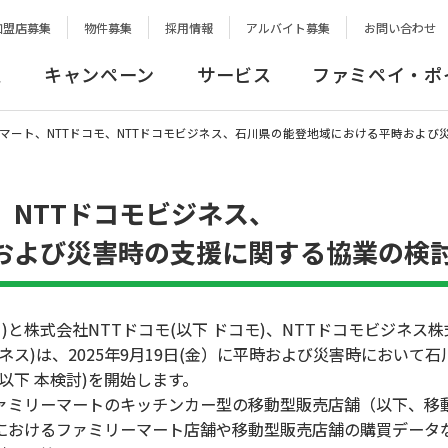
加盟店募集
物件募集
採用情報
アルバイト募集
お問い合わせ
報
キャンペーン
サービス
ファミペイ・ポ
マート、NTTドコモ、NTTドコモビジネス、石川県の能登地域における平時および
、NTTドコモビジネス、
および災害時の支援に関する協業の検
株式会社NTTドコモ(以下 ドコモ)、NTTドコモビジネス株式
ネス)は、2025年9月19日(金）に平時および災害時において
以下 本検討)を開始します。
ミリーマートのキッチンカー型の移動型販売店舗（以下、移
におけるファミリーマート店舗や移動型販売店舗の購買データ