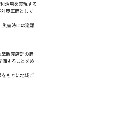
タ利活用を実現する
害対策車両として
、災害時には避難
動型販売店舗の購
配備することをめ
果をもとに地域ご