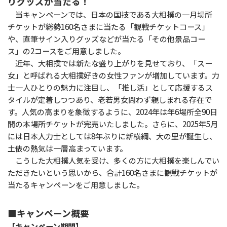
りグッズが当たる！
当キャンペーンでは、日本の国技である大相撲の一月場所
チケットが総勢160名さまに当たる「観戦チケットコース」
や、直筆サイン入りグッズなどが当たる「その他景品コー
ス」の2コースをご用意しました。
近年、大相撲では新たな盛り上がりを見せており、「スー
女」と呼ばれる大相撲好きの女性ファンが増加しています。力
士一人ひとりの魅力に注目し、「推し活」として応援するス
タイルが定着しつつあり、老若男女問わず親しまれる存在で
す。人気の高まりを象徴するように、2024年は年6場所全90日
間の本場所チケットが完売いたしました。さらに、2025年5月
には日本人力士としては8年ぶりに新横綱、大の里が誕生し、
土俵の熱気は一層高まっています。
こうした大相撲人気を受け、多くの方に大相撲を楽しんでい
ただきたいという思いから、合計160名さまに観戦チケットが
当たるキャンペーンをご用意しました。
■キャンペーン概要
【キャンペーン期間】