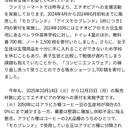
ファミリーマートでは昨年より、エチオピアへの支援活動
を実施しております。2024年4月から2024年6月初旬までに販
売した「モカブレンド」「アイスモカブレンド」1杯につき1
円の寄付を実施し、2024年10月にはエチオピアのモカ豆生産
地にあるベレラ中高等学校に対し、トイレ 4 室のほか、教科
書 700 冊、ノート 2,500 冊を寄付いたしました。さらに、女子
生徒は生理用品を十分に手に入れることができないため学校
を休むこともあり、男子生徒と比較して勉強が遅れてしまう
課題も抱えていたことから、「コンビニエンスウェア」の繰
り返し洗って使うことのできる吸水ショーツ 1,700 個を寄付し
ました。
今年も、2025年10月14日（火）から12月15日（月）の販売
杯数に応じてエチオピアの学校への寄付を実施予定です。
（※）2050年にはアラビカ種コーヒー豆の生産地が現在の5
0％にまで減少する一方、需要は堅調に増加し供給不足に陥る
懸念。アラビカ種はコーヒーの2大品種のうちのひとつで、
「モカブレンド」で使用している豆はアラビカ種に分類され