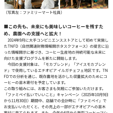
（写真左：ファミリーマート社員）
■この先も、未来にも美味しいコーヒーを残すた
め、農園への支援へと拡大！
2024年9月に大手コンビニエンスストアとして初めて実施し
たTNFD（自然関連財務情報開示タスクフォース）の提言に沿
った情報開示に基づき、コーヒー生産地の持続可能な未来に
向けた支援プログラムを新たに開始します。
今回の支援対象は、「モカブレンド」「アイスモカブレン
ド」で使用しているエチオピア イルガチェフェ地区です。TN
FDでの分析を通じ、既存農地を活かした収量拡大のためにコ
ーヒーの苗木寄付を予定しています。
この取り組みには、お客さまも気軽にご参加いただけます。
「ファミペイ払いでいいこと」キャンペーン（2025年10月9日
から11月30日）期間中、店舗での会計時に「ファミペイ」で
お支払いいただくと、その売上の一部がエチオピアへの苗木
寄付に充てられます。また、今年の6月から新型コーヒーマシ