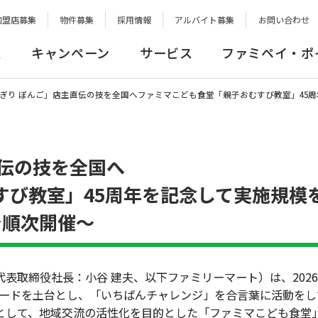
加盟店募集
物件募集
採用情報
アルバイト募集
お問い合わせ
報
キャンペーン
サービス
ファミペイ・ポ
ぎり ぼんご」店主直伝の技を全国へファミマこども食堂「親子おむすび教室」45
直伝の技を全国へ
すび教室」45周年を記念して実施規
で順次開催～
取締役社長：小谷 建夫、以下ファミリーマート）は、2026
ワードを土台とし、「いちばんチャレンジ」を合言葉に活動をし
として、地域交流の活性化を目的とした「ファミマこども食堂