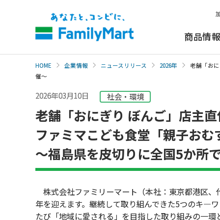
本
文
へ
商品情
HOME
企業情報
ニュースリリース
2026年
老舗「おに
催～
2026年03月10日
社会・環境
老舗「おにぎり ぼんご」店主
ファミマこども食堂「親子おむ
～福島県を皮切りに全国5か所
株式会社ファミリーマート（本社：東京都港区、代表
年を迎えます。継続して取り組んできた5つのキ―
たび「地域に愛される」を目指した取り組みの一環