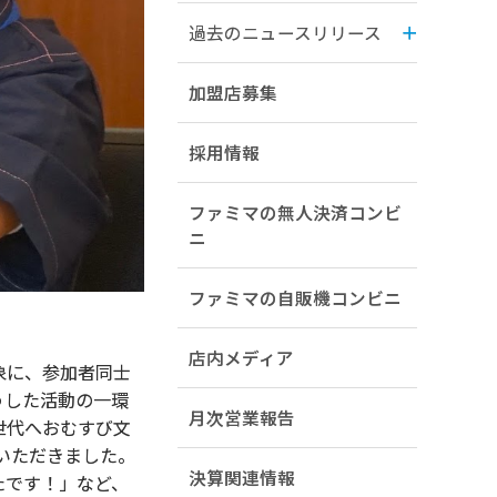
過去のニュースリリース
加盟店募集
採用情報
ファミマの無人決済コンビ
ニ
ファミマの自販機コンビニ
店内メディア
象に、参加者同士
うした活動の一環
月次営業報告
世代へおむすび文
いただきました。
決算関連情報
たです！」など、