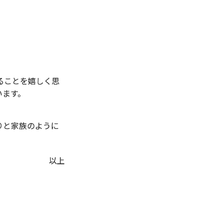
ることを嬉しく思
います。
りと家族のように
以上