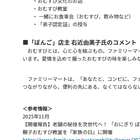
・おむすび文化のお話
・おむすび教室
・ 一緒にお食事会（おむすび、飲み物など）
・「弟子認定証」の授与
■「ぼんご」店主 右近由美子氏のコメント
おむすびとは、心と心を結ぶもの。ファミリーマー
います。愛情を込めて握ったおむすびの味を楽しみ
ファミリーマートは、「あなたと、コンビに、ファ
つながりながら、便利の先にある、なくてはならな
＜参考情報＞
2025年11月
【開催報告】老舗の秘技を次世代へ！ 「おにぎり ぼ
親子おむすび教室を『家族の日』に開催
https://www.family.co.jp/sustainability/topics/2