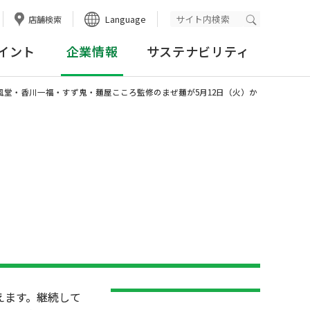
Language
店舗検索
検索実行
イント
企業情報
サステナビリティ
堂・香川一福・すず鬼・麺屋こころ監修のまぜ麺が5月12日（火）か
えます。継続して