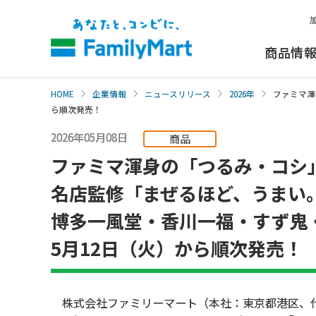
本
文
へ
商品情
HOME
企業情報
ニュースリリース
2026年
ファミマ渾
ら順次発売！
2026年05月08日
商品
ファミマ渾身の「つるみ・コシ
名店監修「まぜるほど、うまい
博多一風堂・香川一福・すず鬼
5月12日（火）から順次発売！
株式会社ファミリーマート（本社：東京都港区、代表