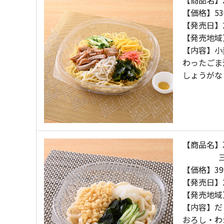
【価格】53
【発売日】2
【発売地域
【内容】小
わったごま
しょうがな
【商品名】
三種具
【価格】3
【発売日】2
【発売地域
【内容】だ
おろし・わ