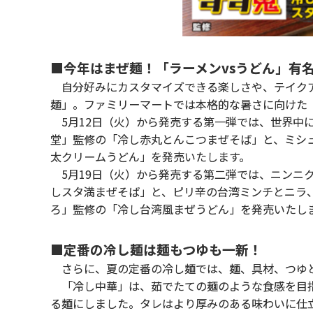
■今年はまぜ麺！「ラーメンvsうどん」有
自分好みにカスタマイズできる楽しさや、テイクア
麺」。ファミリーマートでは本格的な暑さに向けた
5月12日（火）から発売する第一弾では、世界中
堂」監修の「冷し赤丸とんこつまぜそば」と、ミシ
太クリームうどん」を発売いたします。
5月19日（火）から発売する第二弾では、ニンニ
しスタ満まぜそば」と、ピリ辛の台湾ミンチとニラ
ろ」監修の「冷し台湾風まぜうどん」を発売いたし
■定番の冷し麺は麺もつゆも一新！
さらに、夏の定番の冷し麺では、麺、具材、つゆと
「冷し中華」は、茹でたての麺のような食感を目指
る麺にしました。タレはより厚みのある味わいに仕