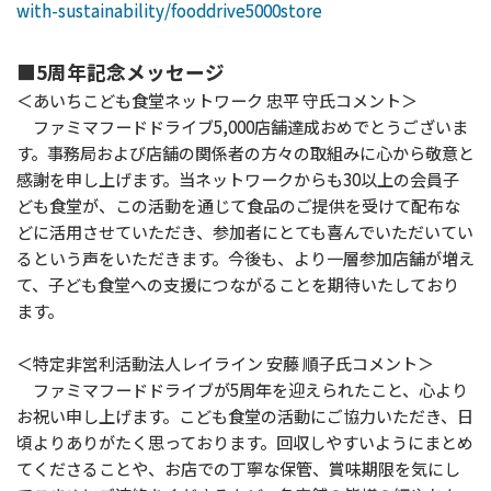
with-sustainability/fooddrive5000store
■5周年記念メッセージ
＜あいちこども食堂ネットワーク 忠平 守氏コメント＞
ファミマフードドライブ5,000店舗達成おめでとうございま
す。事務局および店舗の関係者の方々の取組みに心から敬意と
感謝を申し上げます。当ネットワークからも30以上の会員子
ども食堂が、この活動を通じて食品のご提供を受けて配布な
どに活用させていただき、参加者にとても喜んでいただいてい
るという声をいただきます。今後も、より一層参加店舗が増え
て、子ども食堂への支援につながることを期待いたしており
ます。
＜特定非営利活動法人レイライン 安藤 順子氏コメント＞
ファミマフードドライブが5周年を迎えられたこと、心より
お祝い申し上げます。こども食堂の活動にご協力いただき、日
頃よりありがたく思っております。回収しやすいようにまとめ
てくださることや、お店での丁寧な保管、賞味期限を気にし