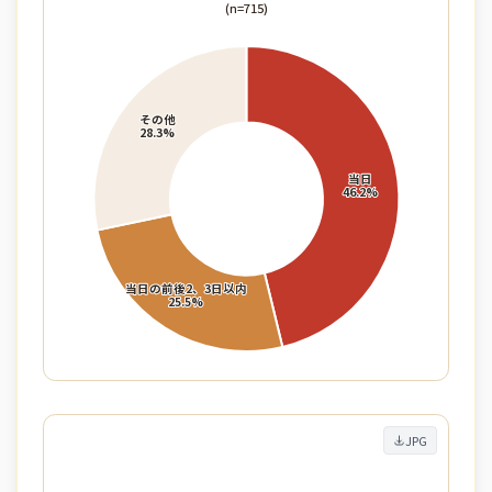
(n=715)
JPG