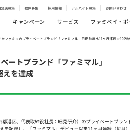
加盟店募集
物件募集
採用情報
アルバイト募集
お問い合わせ
報
キャンペーン
サービス
ファミペイ・ポ
えたファミマのプライベートブランド「ファミマル」日商前年比11ヶ月連続で100%
イベートブランド「ファミマル」
超えを達成
都港区、代表取締役社長：細見研介）のプライベートブラン
%超えを記録し、「ファミマル」デビュー以来11ヶ月連続（毎月）