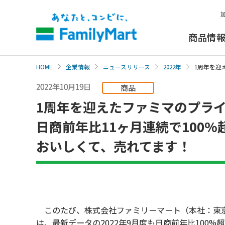
本
文
へ
商品情
HOME
企業情報
ニュースリリース
2022年
1周年を迎
2022年10月19日
商品
1周年を迎えたファミマのプラ
日商前年比11ヶ月連続で100%
おいしくて、売れてます！
このたび、株式会社ファミリーマート（本社：東京
は、最新データの2022年9月度も日商前年比100