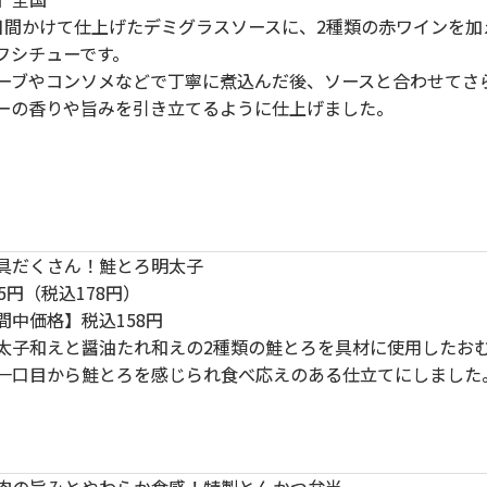
日間かけて仕上げたデミグラスソースに、2種類の赤ワインを加
フシチューです。
ーブやコンソメなどで丁寧に煮込んだ後、ソースと合わせてさ
ーの香りや旨みを引き立てるように仕上げました。
具だくさん！鮭とろ明太子
5円（税込178円）
間中価格】税込158円
太子和えと醤油たれ和えの2種類の鮭とろを具材に使用したお
一口目から鮭とろを感じられ食べ応えのある仕立てにしました
肉の旨みとやわらか食感！特製とんかつ弁当