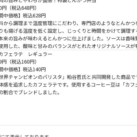
0円（税込648円）
間中価格】税込628円
料から調理まで温度管理にこだわり、専門店のようなとんかつ
りも揚げる温度を低く設定し、じっくりと時間をかけて調理す
本来の旨みが味わえるとんかつに仕上げました。ソースは香味野
使用した、酸味と甘みのバランスがとれたオリジナルソースが
カフェラテ レギュラー
9円（税込160円）
間中価格】税込140円
世界チャンピオンのバリスタ」粕谷哲氏と共同開発した商品で
体感を追求したカフェラテです。使用するコーヒー豆は「カフ
の割合でブレンドしました。
％にて表示しております。