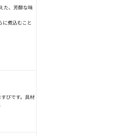
えた、芳醇な味
らに煮込むこと
むすびです。具材
。