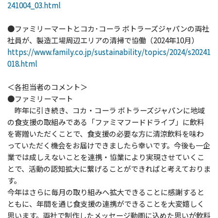
241004_03.html
●ファミリーマートとコカ･コーラ ボトラーズジャパンの両社
社員が、製造工場周辺エリアの清掃で協働（2024年10月）
https://www.family.co.jp/sustainability/topics/2024/s20241
018.html
＜各担当者のコメント＞
●ファミリーマート
昨年に引き続き、コカ・コーラ ボトラーズジャパンに地域
の食支援の取組みである「ファミマフードドライブ」に飲料
を寄贈いただくことで、食支援の必要な方に清涼飲料を味わ
っていただく機会をお届けできましたら幸いです。今後も一企
業では成しえないことを連携・協業により実現させていくこ
とで、活動の認知拡大に繋げることができればと考えておりま
す。
今年はさらに毎月の取り組みへ拡大できることに感謝すると
ともに、年間を通じ食支援の連携ができることを大変嬉しく
思います。両社で制作したメッセージ動画に込めた思いが飲料