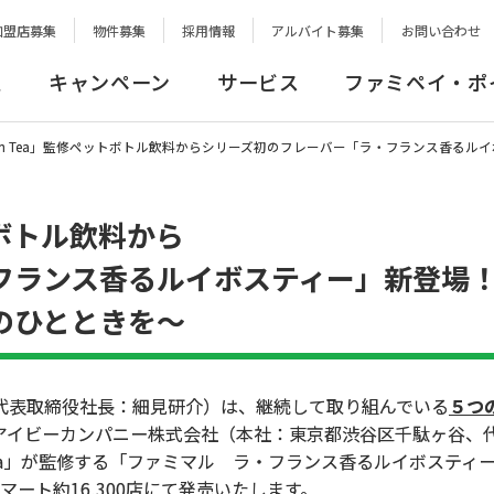
加盟店募集
物件募集
採用情報
アルバイト募集
お問い合わせ
報
キャンペーン
サービス
ファミペイ・ポ
rnoon Tea」監修ペットボトル飲料からシリーズ初のフレーバー「ラ・フランス香
ットボトル飲料から
フランス香るルイボスティー」新登場
のひとときを～
表取締役社長：細見研介）は、継続して取り組んでいる
５つ
アイビーカンパニー株式会社（本社：東京都渋谷区千駄ヶ谷、
 Tea」が監修する「ファミマル ラ・フランス香るルイボスティー
マート約16,300店にて発売いたします。