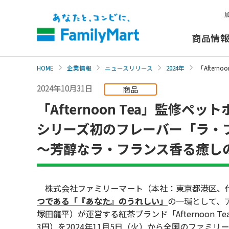
本
文
へ
商品情
HOME
企業情報
ニュースリリース
2024年
「Afte
2024年10月31日
商品
「Afternoon Tea」監修ペ
シリーズ初のフレーバー「ラ・
～芳醇なラ・フランス香る癒し
株式会社ファミリーマート（本社：東京都港区、代
つである「『あなた』のうれしい」
の一環として、
塚田龍平）が運営する紅茶ブランド「Afternoon
3円）を2024年11月5日（火）から全国のファミリー