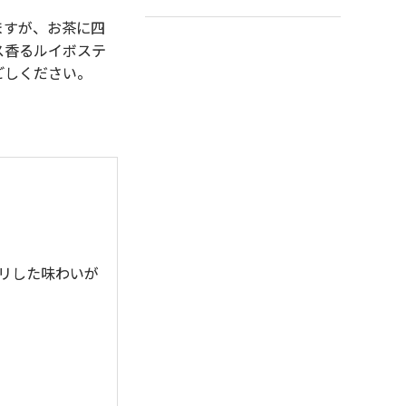
いますが、お茶に四
ス香るルイボステ
ごしください。
リした味わいが