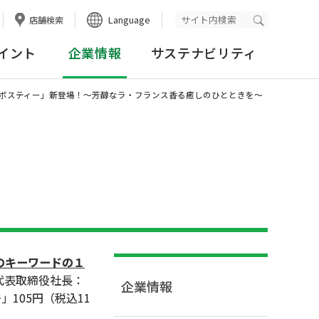
Language
店舗検索
検索実行
イント
企業情報
サステナビリティ
るルイボスティー」新登場！～芳醇なラ・フランス香る癒しのひとときを～
！
のキーワードの１
代表取締役社長：
企業情報
」105円（税込11