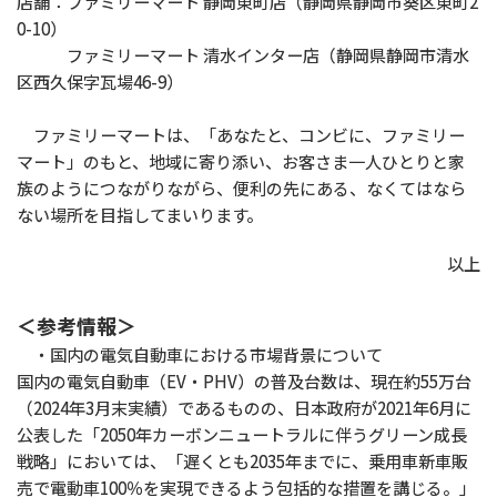
店舗：ファミリーマート 静岡東町店（静岡県静岡市葵区東町2
0-10）
ファミリーマート 清水インター店（静岡県静岡市清水
区西久保字瓦場46-9）
ファミリーマートは、「あなたと、コンビに、ファミリー
マート」のもと、地域に寄り添い、お客さま一人ひとりと家
族のようにつながりながら、便利の先にある、なくてはなら
ない場所を目指してまいります。
以上
＜参考情報＞
・国内の電気自動車における市場背景について
国内の電気自動車（EV・PHV）の普及台数は、現在約55万台
（2024年3月末実績）であるものの、日本政府が2021年6月に
公表した「2050年カーボンニュートラルに伴うグリーン成⾧
戦略」においては、「遅くとも2035年までに、乗用車新車販
売で電動車100％を実現できるよう包括的な措置を講じる。」