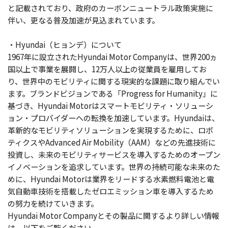
と記載されており、政府のカーボンニュートラル政策実施に
伴い、更なる普及加速が見込まれています。
・Hyundai（ヒョンデ）について
1967年に設立されたHyundai Motor Companyは、世界200ヵ
国以上で事業を展開し、12万人以上の従業員を雇用してお
り、世界中のモビリティに関する現実的な課題に取り組んでい
ます。ブランドビジョンである「Progress for Humanity」に
基づき、Hyundai Motorはスマートモビリティ・ソリューシ
ョン・プロバイダーへの転換を加速しています。Hyundaiは、
革新的なモビリティソリューションを実現するために、ロボ
ティクスやAdvanced Air Mobility（AAM）などの先進技術に
投資し、未来のモビリティサービスを導入するためのオープン
イノベーションを追求しています。世界の持続可能な未来のた
めに、Hyundai Motorは業界をリードする水素燃料電池と電
気自動車技術を搭載したゼロエミッション車を導入するため
の努力を続けていきます。
Hyundai Motor Companyとその製品に関するより詳しい情報
は、以下をご覧ください。