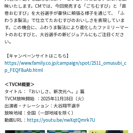
映いたします。CMでは、今回発売する「ごちむすび」と「直
巻おむすび」を大谷選手が豪快に頬張る様子を通じて、「ふ
わうま製法」で仕立てたおむすびのおいしさを表現していま
す。この機会に、ふわうま製法により進化したファミリーマー
トのおむすびと、大谷選手の新ビジュアルにもご注目くださ
い。
【キャンペーンサイトはこちら】
https://www.family.co.jp/campaign/spot/2511_omusubi_c
p_FEQF8uAb.html
＜TVCM概要＞
タイトル：『おいしさ、新次元へ。』篇
TVCM放映開始 ：2025年11月18日（火）
出演者・ナレーション：大谷翔平選手
放映地域：全国（一部地域を除く）
動画URL：
https://youtu.be/nwXqtQmrk7U