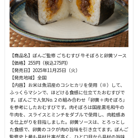
【商品名】ぼんご監修 ごちむすび 牛そぼろと卵黄ソース
【価格】255円（税込275円）
【発売日】2025年11月25日（火）
【発売地域】全国
【内容】お米は魚沼産のコシヒカリを使用（※）して、
ふっくらマシンで、ほどける食感に仕立てたおむすびで
す。ぼんごで人気No.２の組み合わせ「卵黄＋肉そぼろ」
を参考にしたおむすびです。肉そぼろは国産黒毛和牛の
牛肉を、スライスとミンチをダブルで使用し、肉粒感あ
る仕上がりを目指しました。卵黄ソースは、とろっとし
た食感で、卵黄のコクが肉の旨味を引き立てます。ぼんご
監修史上最も具材比率が高く、ひと口目から具材の旨味